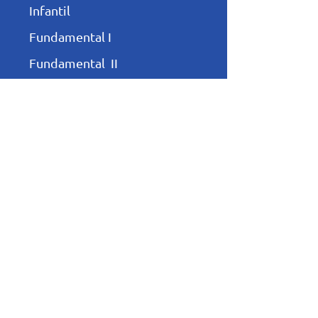
Infantil
Fundamental I
Fundamental II
Ensino Médio
Programas e Projetos
Turno Complementar
Pastoral
Esportes