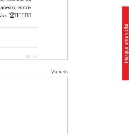
neiro, entre 
. 🏆🏊🏼‍♀🏊🏾
Marque uma visita
Ver tudo