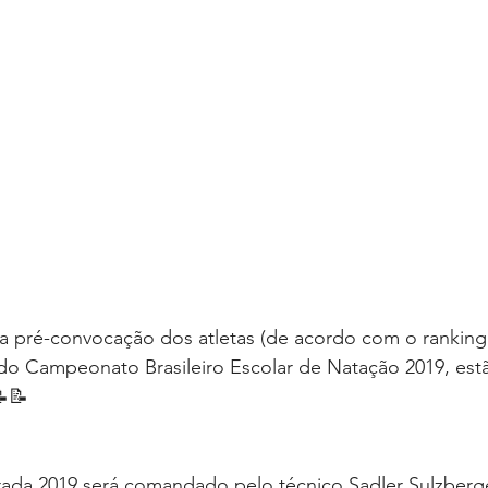
a pré-convocação dos atletas (de acordo com o ranking
do Campeonato Brasileiro Escolar de Natação 2019, estã
📝📝
ada 2019 será comandado pelo técnico Sadler Sulzberge