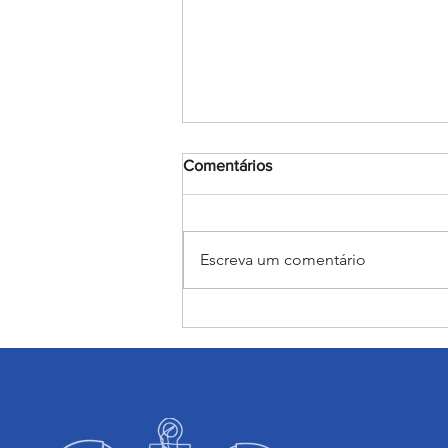
Comentários
Escreva um comentário
Judô rumo ao JEBs e aos
Jogos da Juventude: Alunas
do Salesiano Recife estão
classificadas para etapas
nacionais