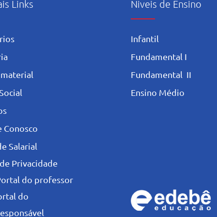
ais Links
Niveis de Ensino
rios
Infantil
ia
Fundamental I
 materia
l
Fundamental II
Social
Ensino Médio
os
e Conosco
e Salarial
 de Privacidade
Portal do professor
ortal do
esponsável