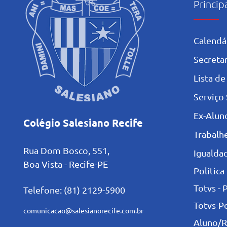
Princip
Calendá
Secretar
L
ista de
Serviço 
Ex-Alun
Colégio Salesiano Recife
Trabalh
Rua Dom Bosco, 551,
Igualdad
Boa Vista - Recife-PE
Política
Totvs - 
Telefone: (81) 2129-5900
Totvs-P
comunicacao@salesianorecife.com.br
Aluno/R