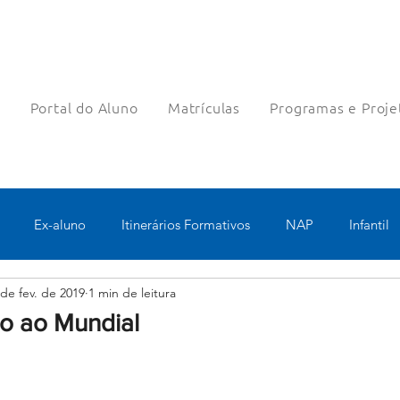
a
Portal do Aluno
Matrículas
Programas e Proje
Ex-aluno
Itinerários Formativos
NAP
Infantil
 de fev. de 2019
1 min de leitura
o
Pastoral
Esportes
Turno Integral
Tecnologia 
o ao Mundial
Robótica
Bolsas filantrópicas
Teste
Pedagógico