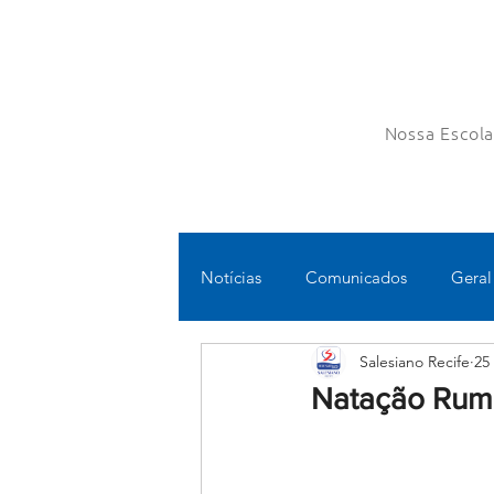
Nossa Escol
Notícias
Comunicados
Geral
Salesiano Recife
25
Fundamental II
Ensino Médi
Natação Rum
Educomunicação
Bilíngue