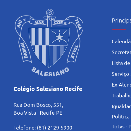
Princip
Calendá
Secretar
L
ista de
Serviço 
Ex-Alun
Colégio Salesiano Recife
Trabalh
Rua Dom Bosco, 551,
Igualdad
Boa Vista - Recife-PE
Política
Totvs - 
Telefone: (81) 2129-5900