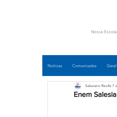
Nossa Escol
Notícias
Comunicados
Geral
Salesiano Recife
7 
Fundamental II
Ensino Médi
Enem Salesian
Educomunicação
Bilíngue