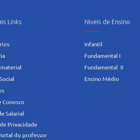
ais Links
Niveis de Ensino
rios
Infantil
ia
Fundamental I
 materia
l
Fundamental II
Social
Ensino Médio
os
e Conosco
e Salarial
 de Privacidade
Portal do professor