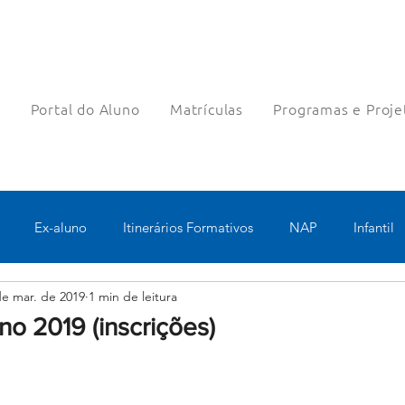
a
Portal do Aluno
Matrículas
Programas e Proje
Ex-aluno
Itinerários Formativos
NAP
Infantil
de mar. de 2019
1 min de leitura
o
Pastoral
Esportes
Turno Integral
Tecnologia 
o 2019 (inscrições)
Robótica
Bolsas filantrópicas
Teste
Pedagógico