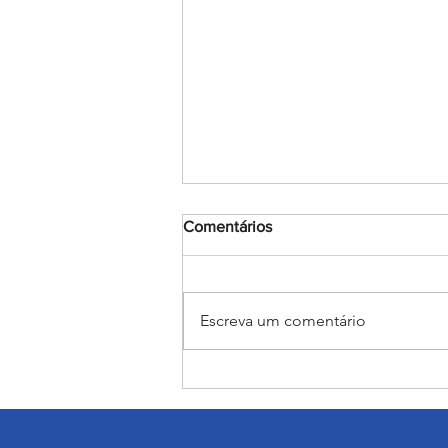
Comentários
Escreva um comentário
Encerramento do mês
Mariano: Salesiano Recife
celebra a coroação de Nossa
Senhora com fé e tradição