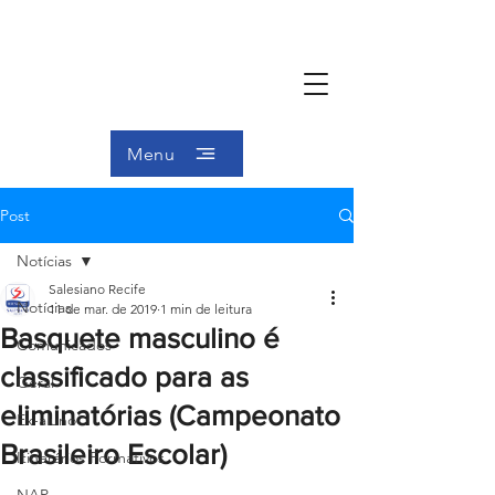
Menu
Post
Notícias
Salesiano Recife
Notícias
11 de mar. de 2019
1 min de leitura
Basquete masculino é
Comunicados
classificado para as
Geral
eliminatórias (Campeonato
Ex-aluno
Brasileiro Escolar)
Itinerários Formativos