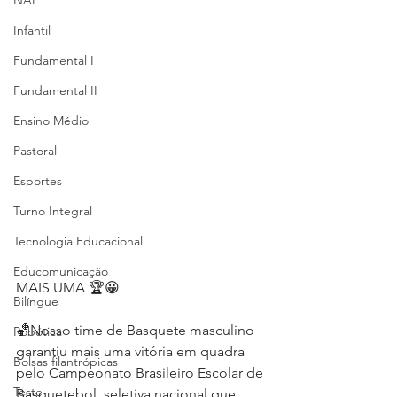
NAP
Infantil
Fundamental I
Fundamental II
Ensino Médio
Pastoral
Esportes
Turno Integral
Tecnologia Educacional
Educomunicação
MAIS UMA 🏆😀
Bilíngue
🏀Nosso time de Basquete masculino 
Robótica
garantiu mais uma vitória em quadra 
Bolsas filantrópicas
pelo Campeonato Brasileiro Escolar de 
Teste
Basquetebol, seletiva nacional que 