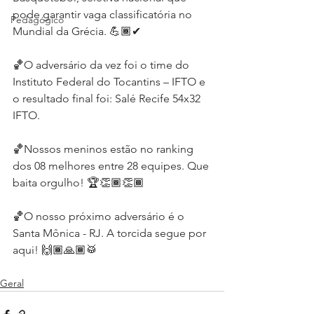
pode garantir vaga classificatória no 
Pedagógico
Mundial da Grécia. 💪🏾✔
🏀O adversário da vez foi o time do 
Instituto Federal do Tocantins – IFTO e 
o resultado final foi: Salé Recife 54x32 
IFTO.
🏀Nossos meninos estão no ranking 
dos 08 melhores entre 28 equipes. Que 
baita orgulho! 🏆👏🏾👏🏾
🏀O nosso próximo adversário é o 
Santa Mônica - RJ. A torcida segue por 
aqui! 🙌🏾🙏🏾🥁
Geral