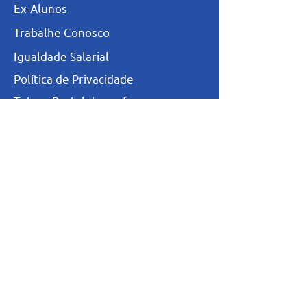
Ex-Alunos
Trabalhe Conosco
Igualdade Salarial
Política de Privacidade
Totvs - Portal do professor
Totvs-Portal do Aluno/Responsável
Niveis de Ensino
Infantil