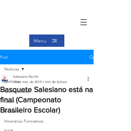
Menu
Post
Notícias
Salesiano Recife
Notícias
14 de mar. de 2019
1 min de leitura
Basquete Salesiano está na
Comunicados
final (Campeonato
Geral
Brasileiro Escolar)
Ex-aluno
Itinerários Formativos