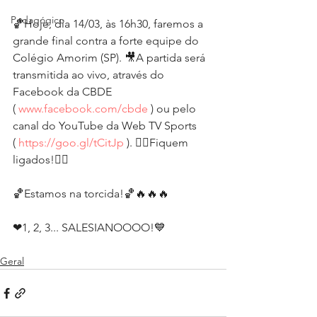
Pedagógico
🏀Hoje, dia 14/03, às 16h30, faremos a 
grande final contra a forte equipe do 
Colégio Amorim (SP). 🎥A partida será 
transmitida ao vivo, através do 
Facebook da CBDE 
( 
www.facebook.com/cbde
 ) ou pelo 
canal do YouTube da Web TV Sports 
( 
https://goo.gl/tCitJp
 ). 👉🏼Fiquem 
ligados!👈🏼
🏀Estamos na torcida!🏀🔥🔥🔥
❤1, 2, 3... SALESIANOOOO!💙 
Geral