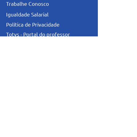
Trabalhe Conosco
Igualdade Salarial
Política de Privacidade
Totvs - Portal do professor
Totvs-Portal do Aluno/Responsável
Niveis de Ensino
Infantil
Fundamental I