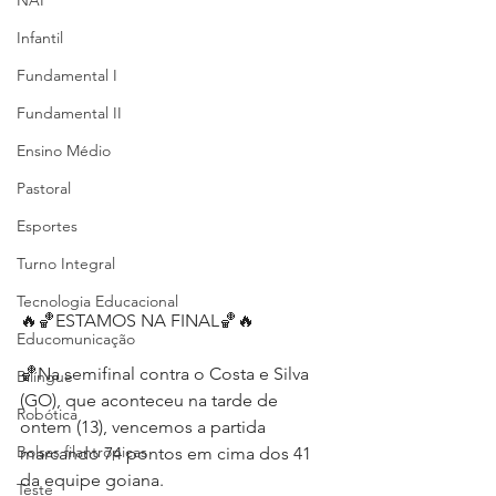
NAP
Infantil
Fundamental I
Fundamental II
Ensino Médio
Pastoral
Esportes
Turno Integral
Tecnologia Educacional
🔥🏀ESTAMOS NA FINAL🏀🔥
Educomunicação
🏀Na semifinal contra o Costa e Silva 
Bilíngue
(GO), que aconteceu na tarde de 
Robótica
ontem (13), vencemos a partida 
Bolsas filantrópicas
marcando 74 pontos em cima dos 41 
da equipe goiana.
Teste