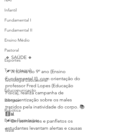
NAP
Infantil
Fundamental I
Fundamental II
Ensino Médio
Pastoral
🔹 SAÚDE 🔹
Esportes
Turno Integral
📌 A turma do 9º ano (Ensino 
Fundamental II), com orientação do 
Tecnologia Educacional
professor Fred Lopes (Educação 
Educomunicação
Física), realiza campanha de 
conscientização sobre os males 
Bilíngue
trazidos pela inatividade do corpo. 📚
Robótica
🧮📊
Bolsas filantrópicas
📌 Em seminários e panfletos os 
estudantes levantam alertas e causas 
Teste