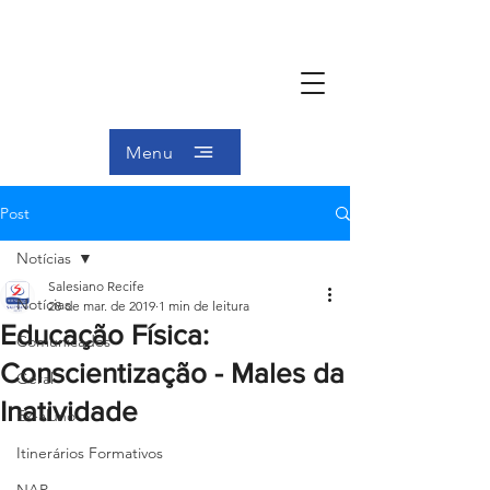
Menu
Post
Notícias
Salesiano Recife
Notícias
28 de mar. de 2019
1 min de leitura
Educação Física:
Comunicados
Conscientização - Males da
Geral
Inatividade
Ex-aluno
Itinerários Formativos