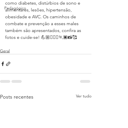
como diabetes, distúrbios de sono e 
Pedagógico
alimentares, lesões, hipertensão, 
obesidade e AVC. Os caminhos de 
combate e prevenção a esses males 
também são apresentados, confira as 
fotos e cuide-se! 💪🏼🏃🏻‍♀🏃🏿📸🥰
Geral
Ver tudo
Posts recentes