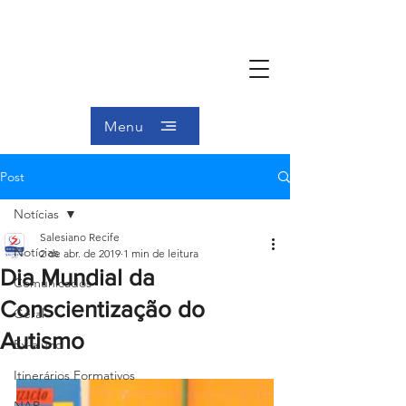
Menu
Post
Notícias
Salesiano Recife
Notícias
2 de abr. de 2019
1 min de leitura
Dia Mundial da
Comunicados
Conscientização do
Geral
Autismo
Ex-aluno
Itinerários Formativos