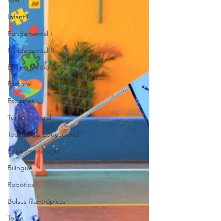
NAP
Infantil
Fundamental I
Fundamental II
Ensino Médio
Pastoral
Esportes
Turno Integral
Tecnologia Educacional
Educomunicação
Bilíngue
Robótica
Bolsas filantrópicas
Teste