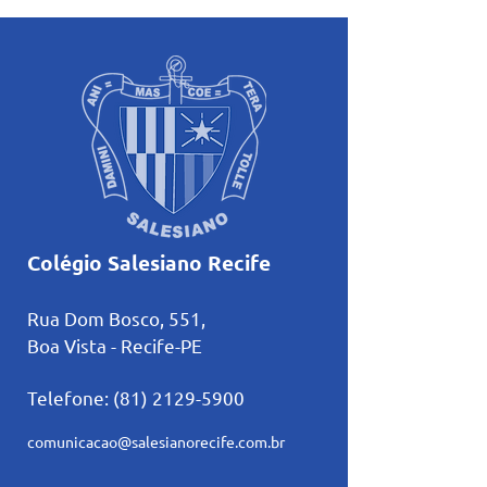
voltadas ao mês mariano.
estudos
Colégio Salesiano Recife
Rua Dom Bosco, 551,
Boa Vista - Recife-PE
Telefone:
(81) 2129-5900
comunicacao@salesianorecife.com.br