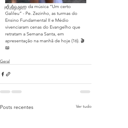
🎶 Ao som da música “Um certo 
Pedagógico
Galileu” - Pe. Zezinho, as turmas do 
Ensino Fundamental II e Médio 
vivenciaram cenas do Evangelho que 
retratam a Semana Santa, em 
apresentação na manhã de hoje (16). 🎬
📖
Geral
Ver tudo
Posts recentes