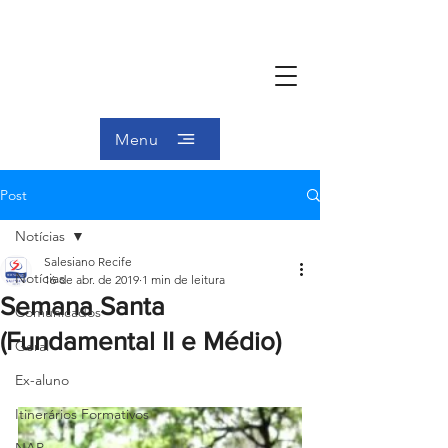
Menu
Post
Notícias
Salesiano Recife
Notícias
16 de abr. de 2019
1 min de leitura
Semana Santa
Comunicados
(Fundamental II e Médio)
Geral
Ex-aluno
Itinerários Formativos