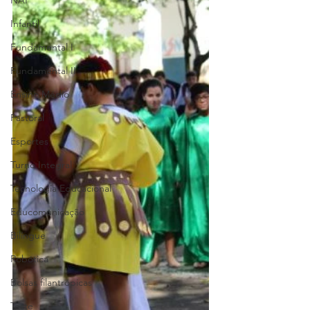
NAP
Infantil
Fundamental I
Fundamental II
Ensino Médio
Pastoral
Esportes
Turno Integral
Tecnologia Educacional
Educomunicação
Bilíngue
Robótica
Bolsas filantrópicas
Teste