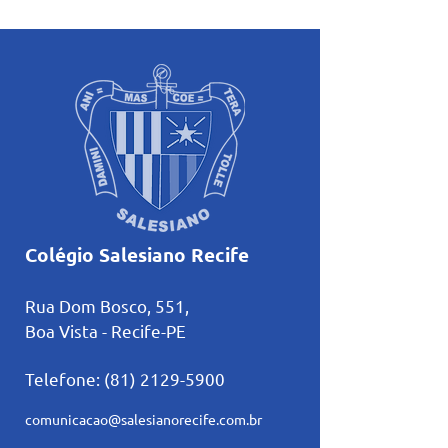
atividades pastorais
Inteligência Artifi
voltadas ao mês mariano.
estudos
Colégio Salesiano Recife
Rua Dom Bosco, 551,
Boa Vista - Recife-PE
Telefone:
(81) 2129-5900
comunicacao@salesianorecife.com.br