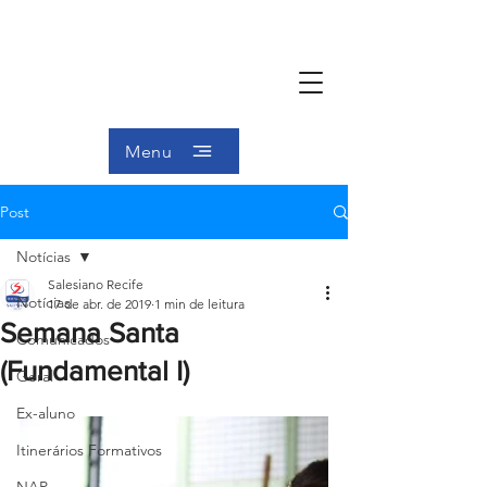
Menu
Post
Notícias
Salesiano Recife
Notícias
17 de abr. de 2019
1 min de leitura
Semana Santa
Comunicados
(Fundamental I)
Geral
Ex-aluno
Itinerários Formativos