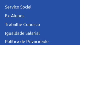
Serviço Social
Ex-Alunos
Trabalhe Conosco
Igualdade Salarial
Política de Privacidade
Totvs - Portal do professor
Totvs-Portal do Aluno/Responsável
Niveis de Ensino