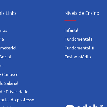
ais Links
Niveis de Ensino
rios
Infantil
ia
Fundamental I
 materia
l
Fundamental II
Social
Ensino Médio
os
e Conosco
e Salarial
 de Privacidade
Portal do professor