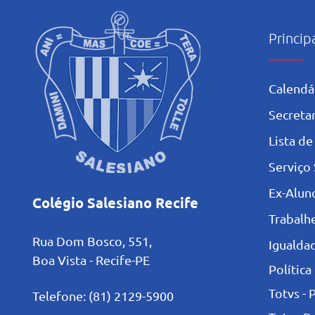
Princip
Calendá
Secretar
L
ista de
Serviço 
Ex-Alun
Colégio Salesiano Recife
Trabalh
Rua Dom Bosco, 551,
Igualdad
Boa Vista - Recife-PE
Política
Totvs - 
Telefone: (81) 2129-5900