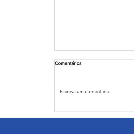
Comentários
Escreva um comentário
Encerramento do mês
Mariano: Salesiano Recife
celebra a coroação de Nossa
Senhora com fé e tradição