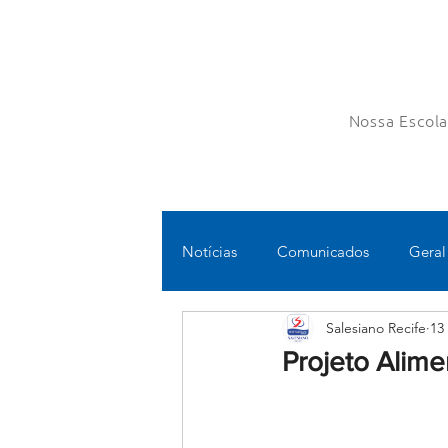
Nossa Escol
Notícias
Comunicados
Geral
Salesiano Recife
13
Fundamental II
Ensino Médi
Projeto Alim
Educomunicação
Bilíngue