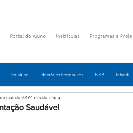
a
Portal do Aluno
Matrículas
Programas e Proje
Ex-aluno
Itinerários Formativos
NAP
Infantil
 de mai. de 2019
1 min de leitura
o
Pastoral
Esportes
Turno Integral
Tecnologia 
entação Saudável
Robótica
Bolsas filantrópicas
Teste
Pedagógico