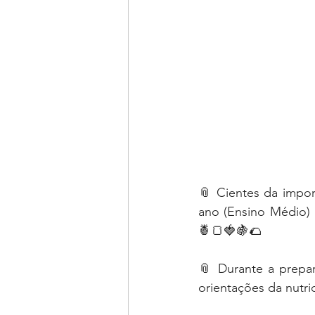
📎 Cientes da impor
ano (Ensino Médio) 
🍍🍞🍓🍇🌮
📎 Durante a prepar
orientações da nutr