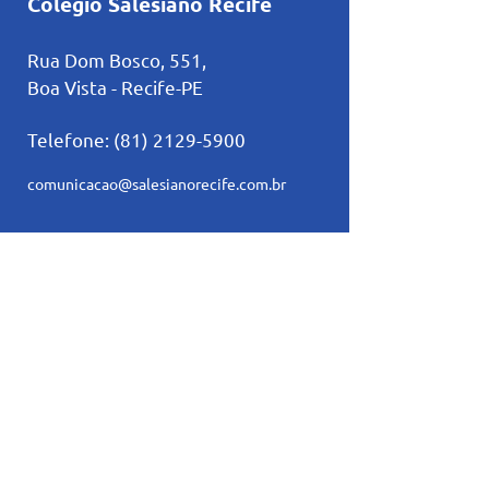
Colégio Salesiano Recife
Rua Dom Bosco, 551,
Boa Vista - Recife-PE
Telefone:
(81) 2129-5900
comunicacao@salesianorecife.com.br
Principais Links
Calendários
Secretaria
L
ista de materia
l
Serviço Social