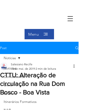
Menu
Post
Notícias
Salesiano Recife
Notícias
15 de mai. de 2019
2 min de leitura
CTTU: Alteração de
Comunicados
circulação na Rua Dom
Geral
Bosco - Boa Vista
Ex-aluno
Itinerários Formativos