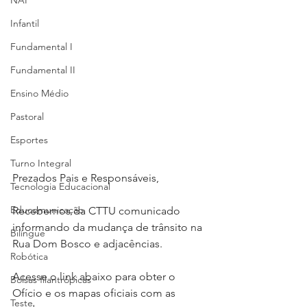
NAP
Infantil
Fundamental I
Fundamental II
Ensino Médio
Pastoral
Esportes
Turno Integral
Prezados Pais e Responsáveis,
Tecnologia Educacional
Educomunicação
Recebemos da CTTU comunicado 
informando da mudança de trânsito na 
Bilíngue
Rua Dom Bosco e adjacências.
Robótica
Acesse o link abaixo para obter o 
Bolsas filantrópicas
Ofício e os mapas oficiais com as 
Teste