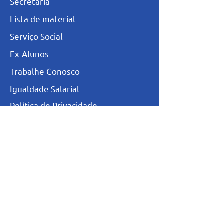
Secretaria
L
ista de materia
l
Serviço Social
Ex-Alunos
Trabalhe Conosco
Igualdade Salarial
Política de Privacidade
Totvs - Portal do professor
Totvs-Portal do Aluno/Responsável
Niveis de Ensino