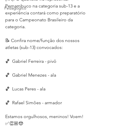
Pernambuco na categoria sub-13 e a 
Pedagógico
experiência contará como preparatório 
para o Campeonato Brasileiro da 
categoria.
📝 Confira nome/função dos nossos 
atletas (sub-13) convocados:
🏀  Gabriel Ferreira - pivô
🏀  Gabriel Menezes - ala
🏀  Lucas Peres - ala
🏀  Rafael Simões - armador
Estamos orgulhosos, meninos! Voem! 
✅👏🏼😍