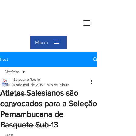
Menu
Post
Notícias
Salesiano Recife
Notícias
23 de mai. de 2019
1 min de leitura
Atletas Salesianos são
Comunicados
convocados para a Seleção
Geral
Pernambucana de
Ex-aluno
Basquete Sub-13
Itinerários Formativos