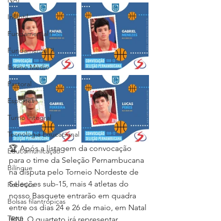
NAP
Infantil
Fundamental I
Fundamental II
Ensino Médio
Pastoral
Esportes
Turno Integral
Tecnologia Educacional
🏆 Após a listagem da convocação 
Educomunicação
para o time da Seleção Pernambucana 
Bilíngue
na disputa pelo Torneio Nordeste de 
Seleções sub-15, mais 4 atletas do 
Robótica
nosso Basquete entrarão em quadra 
Bolsas filantrópicas
entre os dias 24 e 26 de maio, em Natal 
Teste
(RN). O quarteto irá representar 