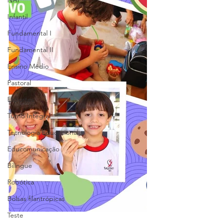
NAP
Infantil
Fundamental I
Fundamental II
Ensino Médio
Pastoral
Esportes
Turno Integral
Tecnologia Educacional
Educomunicação
Bilíngue
Robótica
Bolsas filantrópicas
Teste