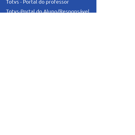
Totvs - Portal do professor
Totvs-Portal do Aluno/Responsável
Niveis de Ensino
Infantil
Fundamental I
Fundamental II
Ensino Médio