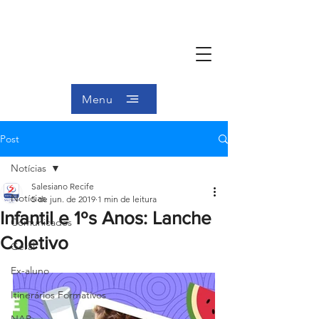
Menu
Post
Notícias
Salesiano Recife
Notícias
5 de jun. de 2019
1 min de leitura
Infantil e 1ºs Anos: Lanche
Comunicados
Coletivo
Geral
Ex-aluno
Itinerários Formativos