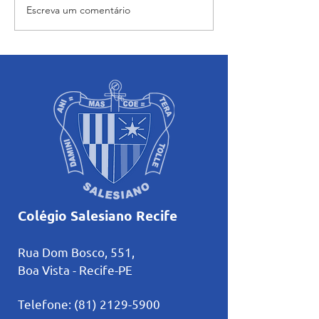
Escreva um comentário
“Maria caminha nesta
Orientação dos a
casa”: abertura e início das
sobre o uso cons
atividades pastorais
Inteligência Artifi
voltadas ao mês mariano.
estudos
Colégio Salesiano Recife
Rua Dom Bosco, 551,
Boa Vista - Recife-PE
Telefone:
(81) 2129-5900