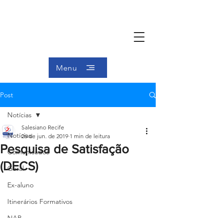
Menu
Post
Notícias
Salesiano Recife
Notícias
26 de jun. de 2019
1 min de leitura
Pesquisa de Satisfação
Comunicados
(DECS)
Geral
Ex-aluno
Itinerários Formativos