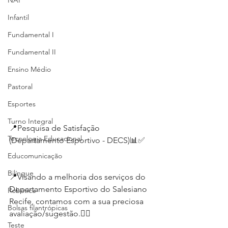
NAP
Infantil
Fundamental I
Fundamental II
Ensino Médio
Pastoral
Esportes
Turno Integral
📍Pesquisa de Satisfação 
Tecnologia Educacional
(Departamento Esportivo - DECS)📊✅
Educomunicação
Bilíngue
📍Visando a melhoria dos serviços do 
Departamento Esportivo do Salesiano 
Robótica
Recife, contamos com a sua preciosa 
Bolsas filantrópicas
avaliação/sugestão.👍🏻
Teste