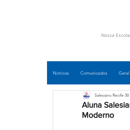
Nossa Escol
Notícias
Comunicados
Geral
Salesiano Recife
30
Fundamental II
Ensino Médi
Aluna Salesi
Moderno
Educomunicação
Bilíngue