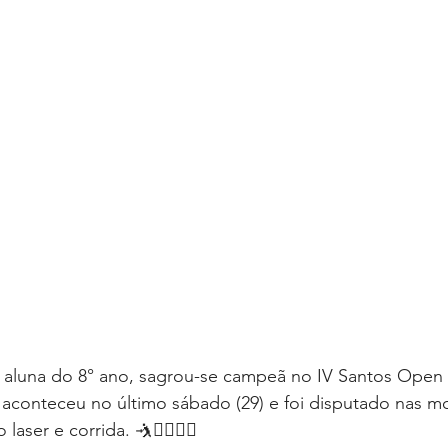
, aluna do 8° ano, sagrou-se campeã no IV Santos Open 
aconteceu no último sábado (29) e foi disputado nas m
laser e corrida. 🤺🏊‍♀️🏃‍♀️