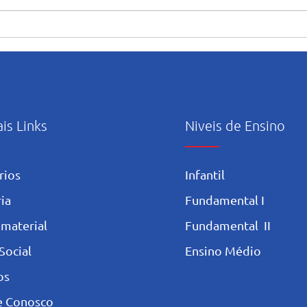
“Maria caminha nesta casa”:
Orie
abertura e início das
uso c
atividades pastorais voltadas
Artif
ao mês mariano.
ais Links
Niveis de Ensino
rios
Infantil
ia
Fundamental I
 materia
l
Fundamental II
Social
Ensino Médio
os
e Conosco