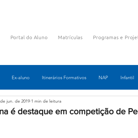
a
Portal do Aluno
Matrículas
Programas e Proje
Ex-aluno
Itinerários Formativos
NAP
Infantil
 de jun. de 2019
1 min de leitura
o
Pastoral
Esportes
Turno Integral
Tecnologia 
ana é destaque em competição de Pe
Robótica
Bolsas filantrópicas
Teste
Pedagógico