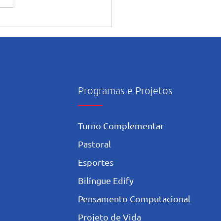
ntação dos alunos sobre o
onsciente da Inteligência
icial nos estudos
Programas e Projetos
Turno Complementar
Pastoral
Esportes
Bilíngue Edify
Pensamento Computacional
Projeto de Vida