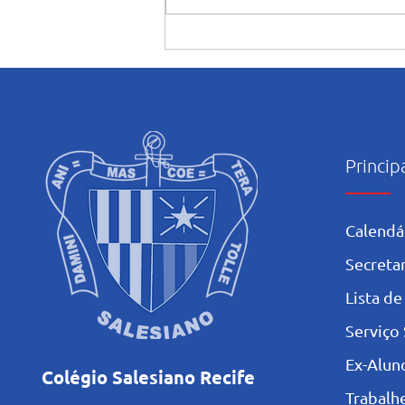
Encerramento do mês
Mariano: Salesiano Recife
celebra a coroação de Nossa
Senhora com fé e tradição
Princip
Calendá
Secretar
L
ista de
Serviço 
Ex-Alun
Colégio Salesiano Recife
Trabalh