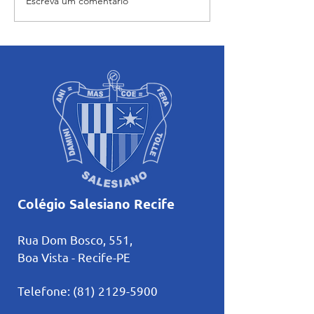
Escreva um comentário
“Maria caminha nesta
Orientação dos a
casa”: abertura e início das
sobre o uso cons
atividades pastorais
Inteligência Artifi
voltadas ao mês mariano.
estudos
Colégio Salesiano Recife
Rua Dom Bosco, 551,
Boa Vista - Recife-PE
Telefone:
(81) 2129-5900