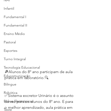
NAP
Infantil
Fundamental I
Fundamental II
Ensino Médio
Pastoral
Esportes
Turno Integral
Tecnologia Educacional
🔎Alunos do 8º ano participam de aula 
Educomunicação
prática em laboratório.🔍
Bilíngue
Robótica
✅Sistema excretor Urinário é o assunto 
Bolsas filantrópicas
da vez para os alunos do 8º ano. E para 
o melhor aprendizado, aula prática em 
Teste