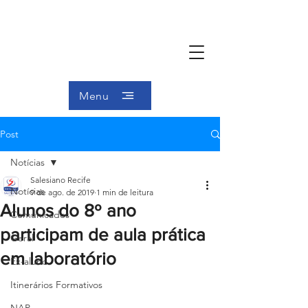
Menu
Post
Notícias
Salesiano Recife
Notícias
9 de ago. de 2019
1 min de leitura
Alunos do 8º ano
Comunicados
participam de aula prática
Geral
em laboratório
Ex-aluno
Itinerários Formativos