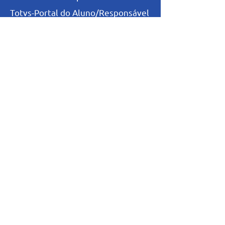
Totvs-Portal do Aluno/Responsável
Niveis de Ensino
Infantil
Fundamental I
Fundamental II
Ensino Médio