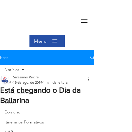
Menu
Post
Notícias
Salesiano Recife
Notícias
19 de ago. de 2019
1 min de leitura
Está chegando o Dia da
Comunicados
Bailarina
Geral
Ex-aluno
Itinerários Formativos