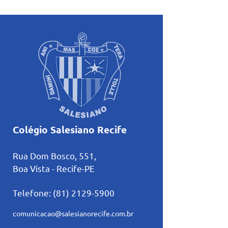
atividades pastorais
Inteligência Artifi
voltadas ao mês mariano.
estudos
Colégio Salesiano Recife
Rua Dom Bosco, 551,
Boa Vista - Recife-PE
Telefone:
(81) 2129-5900
comunicacao@salesianorecife.com.br