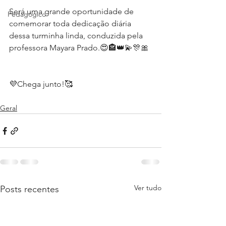
Será uma grande oportunidade de 
Pedagógico
comemorar toda dedicação diária 
dessa turminha linda, conduzida pela 
professora Mayara Prado.😍🏤👑💫🎊🎀
💜Chega junto!🥰 
Geral
Ver tudo
Posts recentes