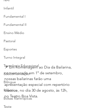
NAP
Infantil
Fundamental I
Fundamental II
Ensino Médio
Pastoral
Esportes
Turno Integral
Tecnologia Educacional
📌 Em homenagem ao Dia da Bailarina, 
comemorado em 1° de setembro, 
Educomunicação
nossas bailarinas farão uma 
Bilíngue
apresentação especial com repertório 
Robótica
clássico, no dia 30 de agosto, às 12h, 
no Teatro Boa Vista.
Bolsas filantrópicas
Teste