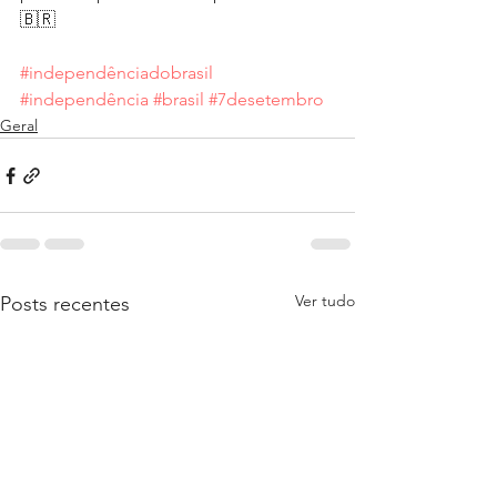
🇧🇷
#independênciadobrasil
#independência
#brasil
#7desetembro
Geral
Ver tudo
Posts recentes