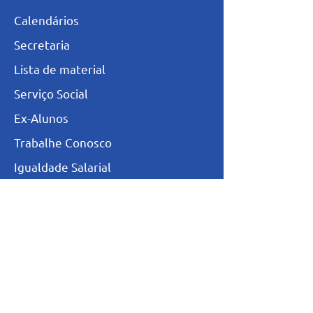
Calendários
Secretaria
L
ista de materia
l
Serviço Social
Ex-Alunos
Trabalhe Conosco
Igualdade Salarial
Política de Privacidade
Totvs - Portal do professor
Totvs-Portal do Aluno/Responsável