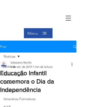
Menu
Post
Notícias
Salesiano Recife
Notícias
6 de set. de 2019
1 min de leitura
Educação Infantil
Comunicados
comemora o Dia da
Geral
Independência
Ex-aluno
Itinerários Formativos