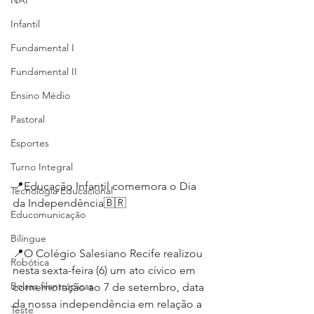
NAP
Infantil
Fundamental I
Fundamental II
Ensino Médio
Pastoral
Esportes
Turno Integral
📍Educação Infantil comemora o Dia 
Tecnologia Educacional
da Independência🇧🇷
Educomunicação
Bilíngue
📍O Colégio Salesiano Recife realizou 
Robótica
nesta sexta-feira (6) um ato cívico em 
Bolsas filantrópicas
comemoração ao 7 de setembro, data 
da nossa independência em relação a 
Teste