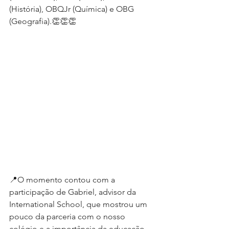
(História), OBQJr (Química) e OBG 
(Geografia).👏👏👏
📍O momento contou com a 
participação de Gabriel, advisor da 
International School, que mostrou um 
pouco da parceria com o nosso 
colégio e a importância da educação 