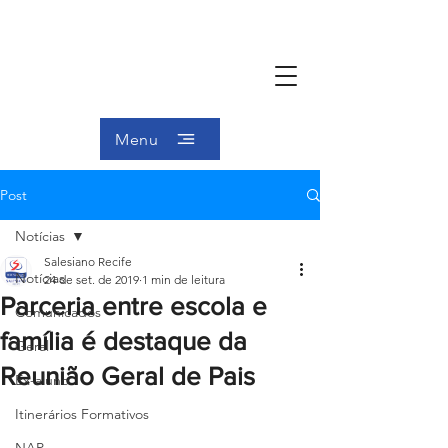
Menu
Post
Notícias
Salesiano Recife
Notícias
24 de set. de 2019
1 min de leitura
Parceria entre escola e
Comunicados
família é destaque da
Geral
Reunião Geral de Pais
Ex-aluno
Itinerários Formativos