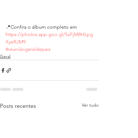
📍Confira o álbum completo em 
https://photos.app.goo.gl/SsFjM8HLpg
XyeRJM9
#reuniãogeraldepais
Geral
Ver tudo
Posts recentes