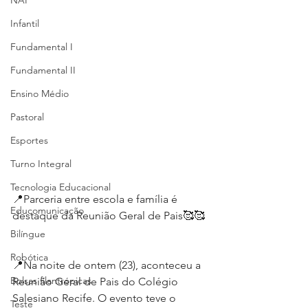
NAP
Infantil
Fundamental I
Fundamental II
Ensino Médio
Pastoral
Esportes
Turno Integral
Tecnologia Educacional
📍Parceria entre escola e família é 
Educomunicação
destaque da Reunião Geral de Pais🥰🥰
Bilíngue
Robótica
📍Na noite de ontem (23), aconteceu a 
Bolsas filantrópicas
Reunião Geral de Pais do Colégio 
Salesiano Recife. O evento teve o 
Teste