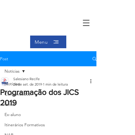
Menu
Post
Notícias
Salesiano Recife
Notícias
26 de set. de 2019
1 min de leitura
Programação dos JICS
Comunicados
2019
Geral
Ex-aluno
Itinerários Formativos