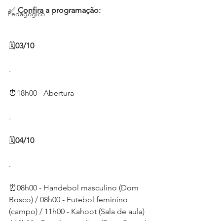
✅ 
Confira a programação:
Pedagógico
🗓
03/10
.
⏰18h00 - Abertura
.
🗓
04/10
.
⏰08h00 - Handebol masculino (Dom 
Bosco) / 08h00 - Futebol feminino 
(campo) / 11h00 - Kahoot (Sala de aula) 