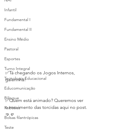
NAP
Infantil
Fundamental I
Fundamental II
Ensino Médio
Pastoral
Esportes
Turno Integral
✅Tá chegando os Jogos Internos, 
Tecnologia Educacional
galerinha!
Educomunicação
Bilíngue
✅Quem está animado? Queremos ver 
o movimento das torcidas aqui no post.
Robótica
🤜🤛
Bolsas filantrópicas
Teste