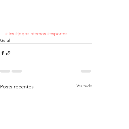
#jics
#jogosinternos
#esportes
Geral
Ver tudo
Posts recentes