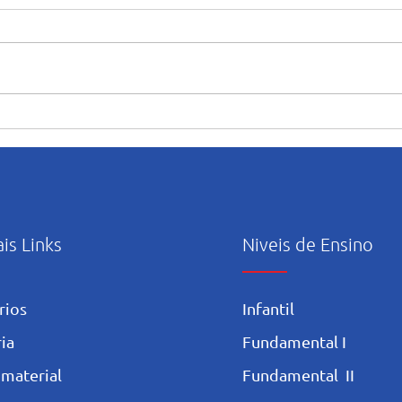
“Maria caminha nesta casa”:
Orie
abertura e início das
uso c
atividades pastorais voltadas
Artif
ao mês mariano.
ais Links
Niveis de Ensino
rios
Infantil
ia
Fundamental I
 materia
l
Fundamental II