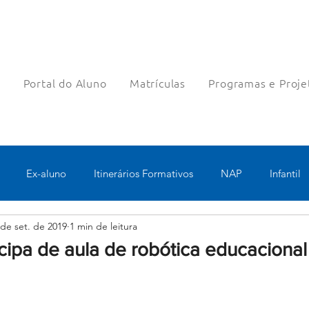
a
Portal do Aluno
Matrículas
Programas e Proje
Ex-aluno
Itinerários Formativos
NAP
Infantil
 de set. de 2019
1 min de leitura
o
Pastoral
Esportes
Turno Integral
Tecnologia 
icipa de aula de robótica educacional
Robótica
Bolsas filantrópicas
Teste
Pedagógico