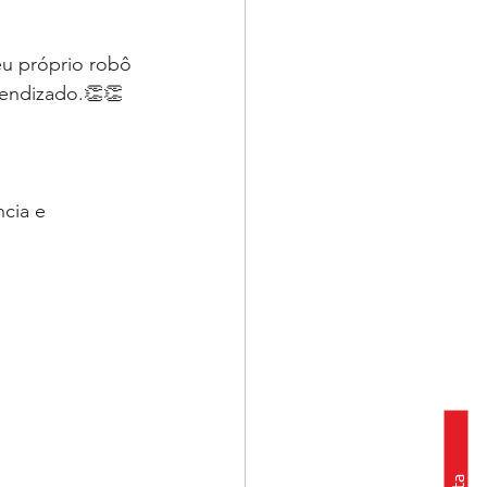
eu próprio robô 
endizado.👏👏
cia e 