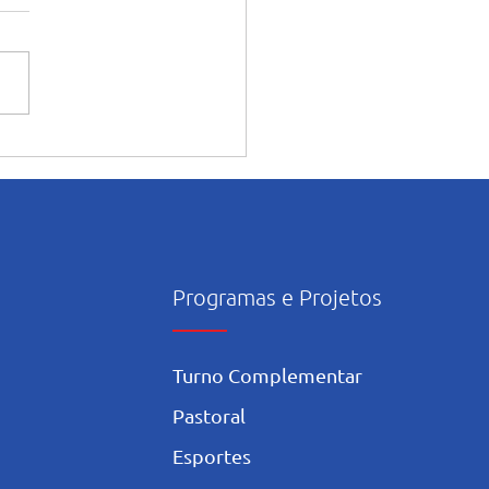
ntação dos alunos sobre o
onsciente da Inteligência
icial nos estudos
Programas e Projetos
Turno Complementar
Pastoral
Esportes