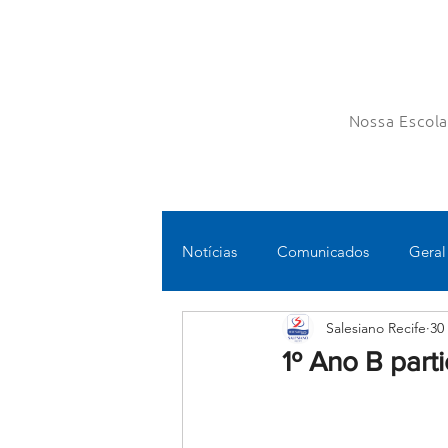
Nossa Escol
Notícias
Comunicados
Geral
Salesiano Recife
30
Fundamental II
Ensino Médi
1º Ano B part
Educomunicação
Bilíngue