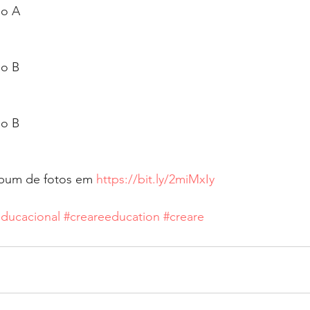
no A
no B
no B
bum de fotos em 
https://bit.ly/2miMxIy
educacional
#creareeducation
#creare