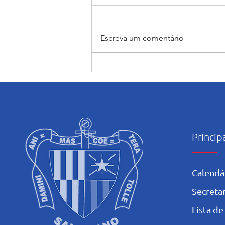
Escreva um comentário
Encerramento do mês
Mariano: Salesiano Recife
celebra a coroação de Nossa
Senhora com fé e tradição
Princip
Calendá
Secretar
L
ista de