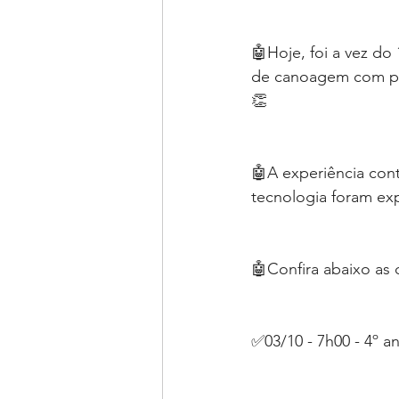
🤖Hoje, foi a vez do
de canoagem com pe
👏
🤖A experiência con
tecnologia foram ex
🤖Confira abaixo as
✅03/10 - 7h00 - 4º a