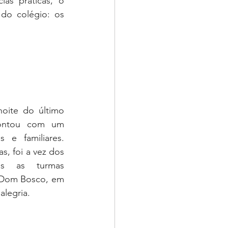
s práticas, o 
do colégio: os 
oite do último 
ontou com um 
e familiares. 
, foi a vez dos 
as as turmas 
Dom Bosco, em 
alegria.