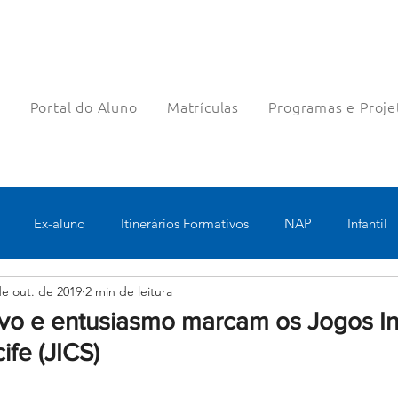
a
Portal do Aluno
Matrículas
Programas e Proje
Ex-aluno
Itinerários Formativos
NAP
Infantil
de out. de 2019
2 min de leitura
o
Pastoral
Esportes
Turno Integral
Tecnologia 
tivo e entusiasmo marcam os Jogos I
ife (JICS)
Robótica
Bolsas filantrópicas
Teste
Pedagógico