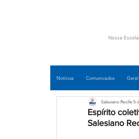
Nossa Escol
Notícias
Comunicados
Geral
Salesiano Recife
5 
Fundamental II
Ensino Médi
Espírito cole
Salesiano Rec
Educomunicação
Bilíngue