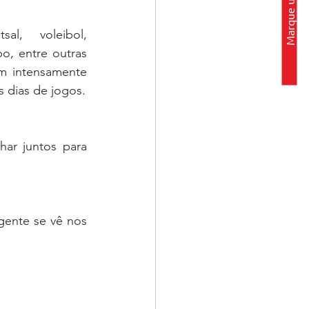
Marque uma visita
al, voleibol, 
, entre outras 
m intensamente 
s dias de jogos.
ar juntos para 
ente se vê nos 