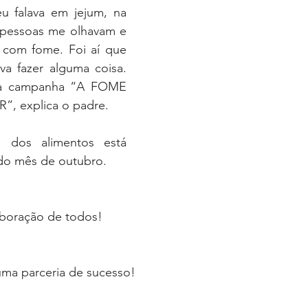
u falava em jejum, na 
 pessoas me olhavam e 
 com fome. Foi aí que 
va fazer alguma coisa. 
 a campanha “A FOME 
, explica o padre.
 dos alimentos está 
l do mês de outubro.
boração de todos!
 uma parceria de sucesso!