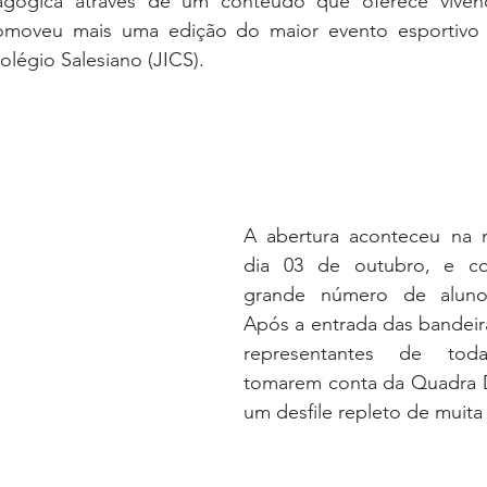
ógica através de um conteúdo que oferece vivência
romoveu mais uma edição do maior evento esportivo 
légio Salesiano (JICS).
A abertura aconteceu na n
dia 03 de outubro, e c
grande número de alunos 
Após a entrada das bandeiras
representantes de tod
tomarem conta da Quadra 
um desfile repleto de muita 