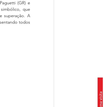
aguetti (GR) e 
simbólico, que 
e superação. A 
esentando todos 