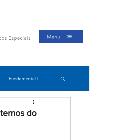
Menu
tos Especiais
Fundamental I
Educacional
nternos do