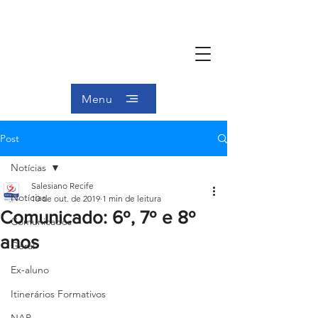
Menu
Post
Notícias
Salesiano Recife
Notícias
10 de out. de 2019
1 min de leitura
Comunicado: 6º, 7º e 8º
Comunicados
anos
Geral
Ex-aluno
Itinerários Formativos