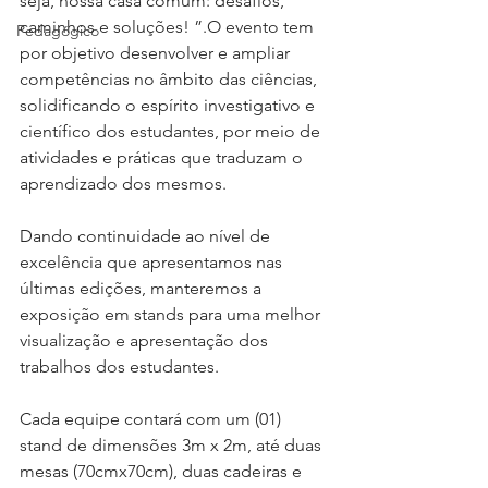
seja, nossa casa comum: desafios, 
caminhos e soluções! ”.O evento tem 
Pedagógico
por objetivo desenvolver e ampliar 
competências no âmbito das ciências, 
solidificando o espírito investigativo e 
científico dos estudantes, por meio de 
atividades e práticas que traduzam o 
aprendizado dos mesmos. 
Dando continuidade ao nível de 
excelência que apresentamos nas 
últimas edições, manteremos a 
exposição em stands para uma melhor 
visualização e apresentação dos 
trabalhos dos estudantes. 
Cada equipe contará com um (01) 
stand de dimensões 3m x 2m, até duas 
mesas (70cmx70cm), duas cadeiras e 