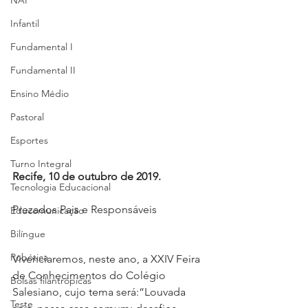
NAP
Infantil
Fundamental I
Fundamental II
Ensino Médio
Pastoral
Esportes
Turno Integral
Recife, 10 de outubro de 2019.
Tecnologia Educacional
Prezados Pais e Responsáveis
Educomunicação
Bilíngue
Robótica
Vivenciaremos, neste ano, a XXIV Feira 
de Conhecimentos do Colégio 
Bolsas filantrópicas
Salesiano, cujo tema será:“Louvada 
Teste