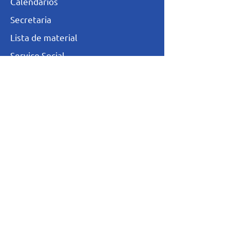
Calendários
Secretaria
L
ista de materia
l
Serviço Social
Ex-Alunos
Trabalhe Conosco
Igualdade Salarial
Política de Privacidade
Totvs - Portal do professor
Totvs-Portal do Aluno/Responsável