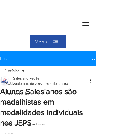
Menu
Post
Notícias
Salesiano Recife
Notícias
20 de out. de 2019
1 min de leitura
Alunos Salesianos são
Comunicados
medalhistas em
Geral
modalidades individuais
Ex-aluno
nos JEPS
Itinerários Formativos