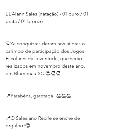
🏊‍♂️Alann Sales (natação) - 01 ouro / 01 
prata / 01 bronze
💡As conquistas deram aos atletas o 
carimbo de participação dos Jogos 
Escolares da Juventude, que serão 
realizados em novembro deste ano, 
em Blumenau-SC.😍👏👏
📍Parabéns, garotada! 👏👏👏
📍O Salesiano Recife se enche de 
orgulho!😍