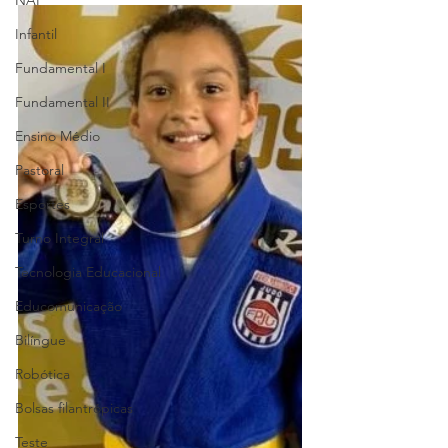
NAP
Infantil
Fundamental I
Fundamental II
Ensino Médio
Pastoral
Esportes
Turno Integral
Tecnologia Educacional
Educomunicação
Bilíngue
Robótica
Bolsas filantrópicas
Teste