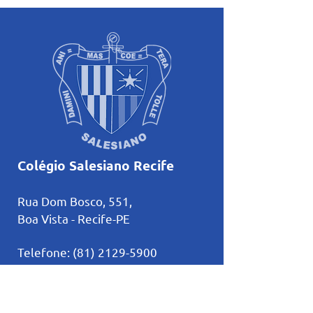
voltadas ao mês mariano.
estudos
Colégio Salesiano Recife
Rua Dom Bosco, 551,
Boa Vista - Recife-PE
Telefone:
(81) 2129-5900
comunicacao@salesianorecife.com.br