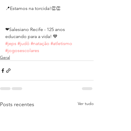
📍Estamos na torcida!👏👏
❤Salesiano Recife - 125 anos 
educando para a vida! 💙
#jeps
#judô
#natação
#atletismo
#jogosescolares
Geral
Ver tudo
Posts recentes