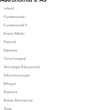
NAP
Infantil
Fundamental I
Fundamental II
Ensino Médio
Pastoral
Esportes
Turno Integral
Tecnologia Educacional
Educomunicação
Bilíngue
Robótica
Bolsas filantrópicas
Teste