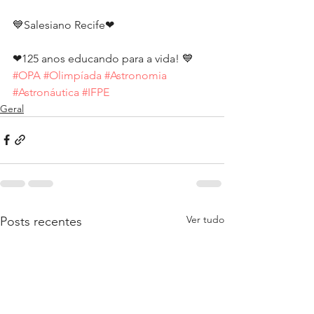
💙Salesiano Recife❤
❤125 anos educando para a vida! 💙
#OPA
#Olimpíada
#Astronomia
#Astronáutica
#IFPE
Geral
Ver tudo
Posts recentes