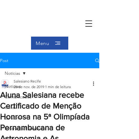
Menu
Post
Notícias
Salesiano Recife
Notícias
26 de nov. de 2019
1 min de leitura
Aluna Salesiana recebe
Comunicados
Certificado de Menção
Geral
Honrosa na 5ª Olimpíada
Ex-aluno
Pernambucana de
Itinerários Formativos
Astronomia e As