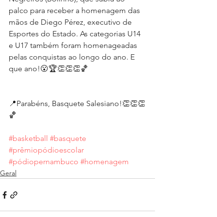
palco para receber a homenagem das 
mãos de Diego Pérez, executivo de 
Esportes do Estado. As categorias U14 
e U17 também foram homenageadas 
pelas conquistas ao longo do ano. E 
que ano!😮🏆👏👏👏🏀
📍Parabéns, Basquete Salesiano!👏👏👏
🏀
#basketball
#basquete
#prêmiopódioescolar
#pódiopernambuco
#homenagem
Geral