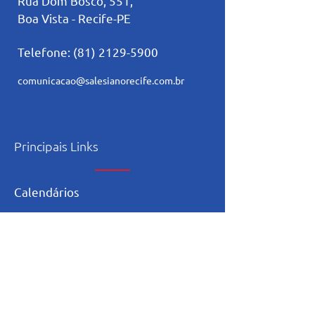
Rua Dom Bosco, 551,
Boa Vista - Recife-PE
Telefone:
(81) 2129-5900
comunicacao@salesianorecife.com.br
Principais Links
Calendários
Secretaria
L
ista de materia
l
Serviço Social
Ex-Alunos
Trabalhe Conosco