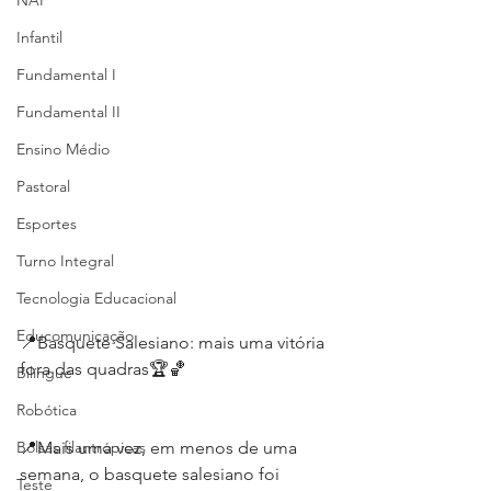
NAP
Infantil
Fundamental I
Fundamental II
Ensino Médio
Pastoral
Esportes
Turno Integral
Tecnologia Educacional
Educomunicação
📍Basquete Salesiano: mais uma vitória 
fora das quadras🏆🏀
Bilíngue
Robótica
Bolsas filantrópicas
📍Mais uma vez, em menos de uma 
semana, o basquete salesiano foi 
Teste