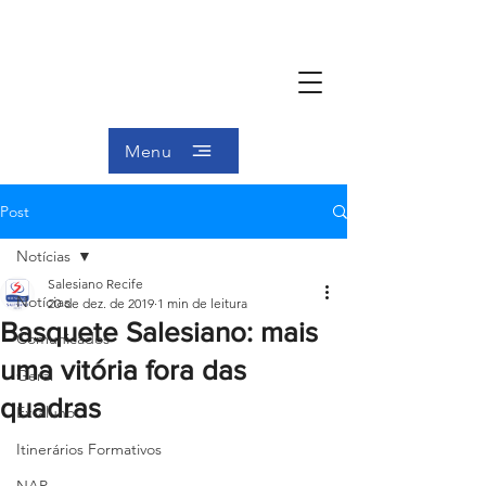
Menu
Post
Notícias
Salesiano Recife
Notícias
20 de dez. de 2019
1 min de leitura
Basquete Salesiano: mais
Comunicados
uma vitória fora das
Geral
quadras
Ex-aluno
Itinerários Formativos