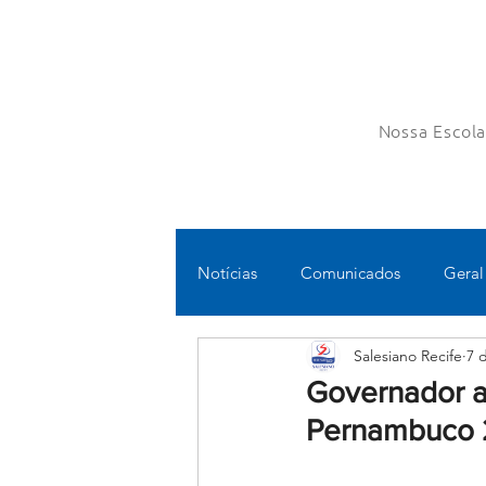
Nossa Escol
Notícias
Comunicados
Geral
Salesiano Recife
7 
Fundamental II
Ensino Médi
Governador an
Pernambuco
Educomunicação
Bilíngue