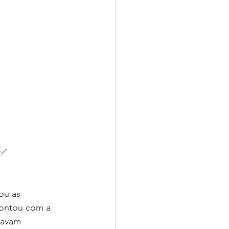
0✅
ou as 
contou com a 
tavam 