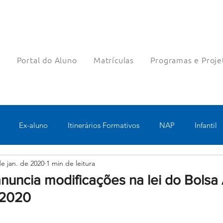
a
Portal do Aluno
Matrículas
Programas e Proje
Ex-aluno
Itinerários Formativos
NAP
Infantil
de jan. de 2020
1 min de leitura
o
Pastoral
Esportes
Turno Integral
Tecnologia 
uncia modificações na lei do Bolsa 
 2020
Robótica
Bolsas filantrópicas
Teste
Pedagógico