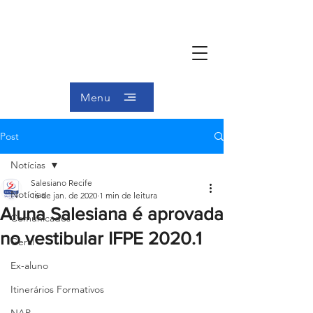
Menu
Post
Notícias
Salesiano Recife
Notícias
16 de jan. de 2020
1 min de leitura
Aluna Salesiana é aprovada
Comunicados
no vestibular IFPE 2020.1
Geral
Ex-aluno
Itinerários Formativos