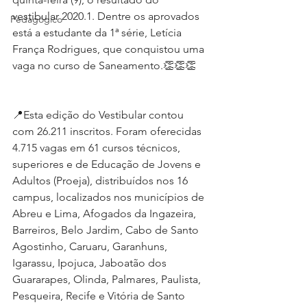
vestibular 2020.1. Dentre os aprovados 
Pedagógico
está a estudante da 1ª série, Letícia 
França Rodrigues, que conquistou uma 
vaga no curso de Saneamento.👏👏👏
📍Esta edição do Vestibular contou 
com 26.211 inscritos. Foram oferecidas 
4.715 vagas em 61 cursos técnicos, 
superiores e de Educação de Jovens e 
Adultos (Proeja), distribuídos nos 16 
campus, localizados nos municípios de 
Abreu e Lima, Afogados da Ingazeira, 
Barreiros, Belo Jardim, Cabo de Santo 
Agostinho, Caruaru, Garanhuns, 
Igarassu, Ipojuca, Jaboatão dos 
Guararapes, Olinda, Palmares, Paulista, 
Pesqueira, Recife e Vitória de Santo 