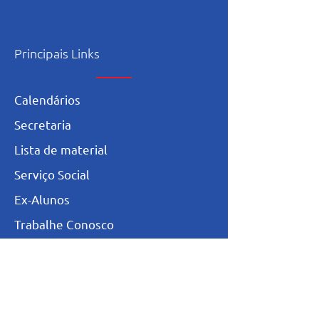
Principais Links
Calendários
Secretaria
L
ista de materia
l
Serviço Social
Ex-Alunos
Trabalhe Conosco
Igualdade Salarial
Política de Privacidade
Totvs - Portal do professor
Totvs-Portal do Aluno/Responsável