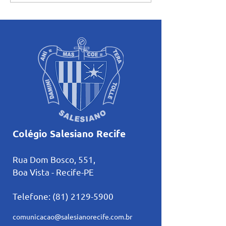
atividades pastorais
Inteligência Artifi
voltadas ao mês mariano.
estudos
Colégio Salesiano Recife
Rua Dom Bosco, 551,
Boa Vista - Recife-PE
Telefone:
(81) 2129-5900
comunicacao@salesianorecife.com.br