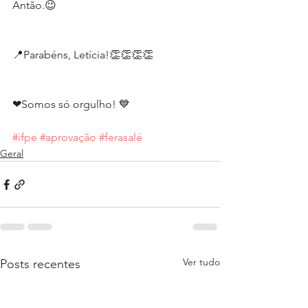
Antão.😉
📍Parabéns, Letícia!👏👏👏👏
❤Somos só orgulho! 💙
#ifpe
#aprovação
#ferasalé
Geral
Ver tudo
Posts recentes