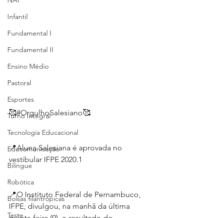
NAP
Infantil
Fundamental I
Fundamental II
Ensino Médio
Pastoral
Esportes
🥰#OrgulhoSalesiano🥰
Turno Integral
Tecnologia Educacional
📍Aluna Salesiana é aprovada no 
Educomunicação
vestibular IFPE 2020.1
Bilíngue
Robótica
📍O Instituto Federal de Pernambuco, 
Bolsas filantrópicas
IFPE, divulgou, na manhã da última 
Teste
quinta-feira (9), o resultado do 