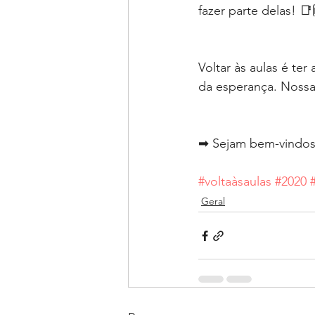
fazer parte delas! 
Voltar às aulas é te
da esperança. Nossa
➡ Sejam bem-vindos(
#voltaàsaulas
#2020
Geral