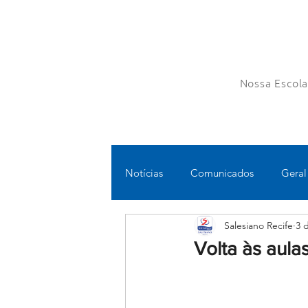
Nossa Escol
Notícias
Comunicados
Geral
Salesiano Recife
3 
Fundamental II
Ensino Médi
Volta às aula
Educomunicação
Bilíngue