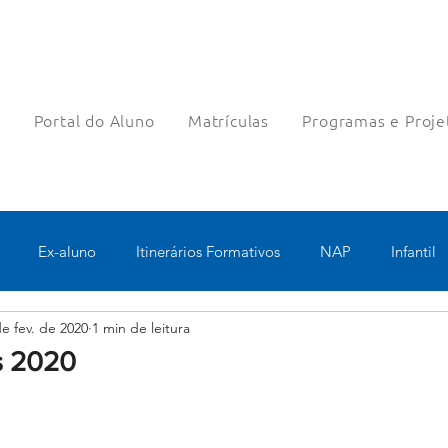
a
Portal do Aluno
Matrículas
Programas e Proje
Ex-aluno
Itinerários Formativos
NAP
Infantil
de fev. de 2020
1 min de leitura
o
Pastoral
Esportes
Turno Integral
Tecnologia 
s 2020
Robótica
Bolsas filantrópicas
Teste
Pedagógico