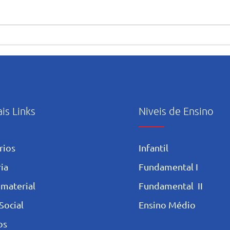
“Maria caminha nesta casa”:
Orie
abertura e início das
uso c
atividades pastorais voltadas
Artif
ao mês mariano.
ais Links
Niveis de Ensino
rios
Infantil
ia
Fundamental I
 materia
l
Fundamental II
Social
Ensino Médio
os