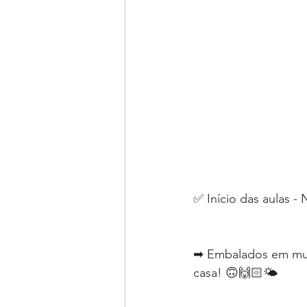
✅ Início das aulas -
➡ Embalados em muit
casa! 🙃🙌🏻🌤