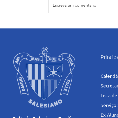
Escreva um comentário
Encerramento do mês
Mariano: Salesiano Recife
celebra a coroação de Nossa
Senhora com fé e tradição
Princip
Calendá
Secretar
L
ista de
Serviço 
Ex-Alun