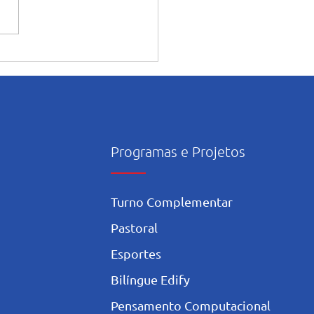
ntação dos alunos sobre o
onsciente da Inteligência
icial nos estudos
Programas e Projetos
Turno Complementar
Pastoral
Esportes
Bilíngue Edify
Pensamento Computacional