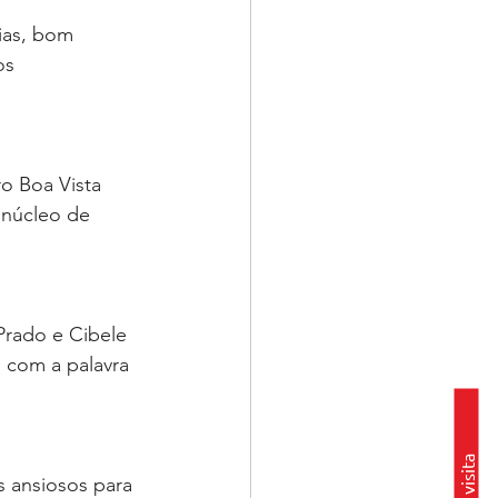
ias, bom 
os 
o Boa Vista 
 núcleo de 
rado e Cibele 
u com a palavra 
s ansiosos para 