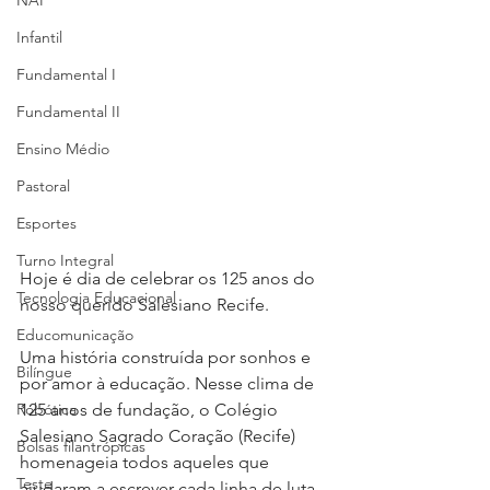
NAP
Infantil
Fundamental I
Fundamental II
Ensino Médio
Pastoral
Esportes
Turno Integral
Hoje é dia de celebrar os 125 anos do 
Tecnologia Educacional
nosso querido Salesiano Recife.
Educomunicação
Uma história construída por sonhos e 
Bilíngue
por amor à educação. Nesse clima de 
Robótica
125 anos de fundação, o Colégio 
Salesiano Sagrado Coração (Recife) 
Bolsas filantrópicas
homenageia todos aqueles que 
Teste
ajudaram a escrever cada linha de luta 