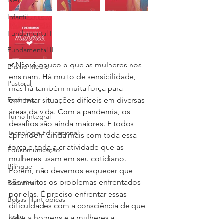
NAP
Infantil
Fundamental I
Fundamental II
✔Não é pouco o que as mulheres nos 
Ensino Médio
ensinam. Há muito de sensibilidade, 
Pastoral
mas há também muita força para 
Esportes
enfrentar situações difíceis em diversas 
áreas da vida. Com a pandemia, os 
Turno Integral
desafios são ainda maiores. E todos 
Tecnologia Educacional
aprendem ainda mais com toda essa 
força e toda a criatividade que as 
Educomunicação
mulheres usam em seu cotidiano. 
Bilíngue
Porém, não devemos esquecer que 
são muitos os problemas enfrentados 
Robótica
por elas. É preciso enfrentar essas 
Bolsas filantrópicas
dificuldades com a consciência de que 
Teste
cabe a homens e a mulheres a 