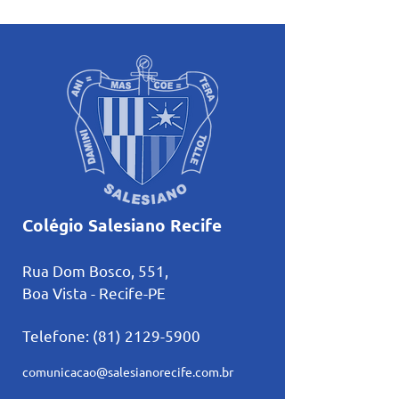
atividades pastorais
Inteligência Artifi
voltadas ao mês mariano.
estudos
Colégio Salesiano Recife
Rua Dom Bosco, 551,
Boa Vista - Recife-PE
Telefone:
(81) 2129-5900
comunicacao@salesianorecife.com.br