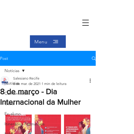
Menu
Post
Notícias
Salesiano Recife
Notícias
8 de mar. de 2021
1 min de leitura
8 de março - Dia
Comunicados
Internacional da Mulher
Geral
Ex-aluno
Itinerários Formativos