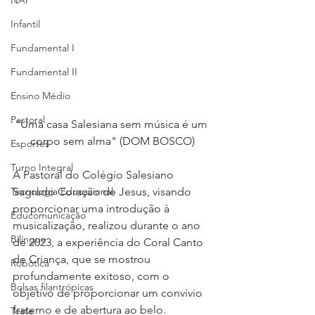
NAP
Infantil
Fundamental I
Fundamental II
Ensino Médio
Pastoral
"Uma casa Salesiana sem música é um 
corpo sem alma" (DOM BOSCO)
Esportes
Turno Integral
A Pastoral do Colégio Salesiano 
Sagrado Coração de Jesus, visando 
Tecnologia Educacional
proporcionar uma introdução à 
Educomunicação
musicalização, realizou durante o ano 
Bilíngue
de 2023, a experiência do Coral Canto 
de Criança, que se mostrou 
Robótica
profundamente exitoso, com o 
Bolsas filantrópicas
objetivo de proporcionar um convívio 
fraterno e de abertura ao belo. 
Teste