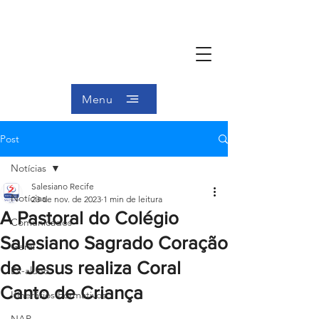
Menu
Post
Notícias
Salesiano Recife
Notícias
23 de nov. de 2023
1 min de leitura
A Pastoral do Colégio
Comunicados
Salesiano Sagrado Coração
Geral
de Jesus realiza Coral
Ex-aluno
Canto de Criança
Itinerários Formativos