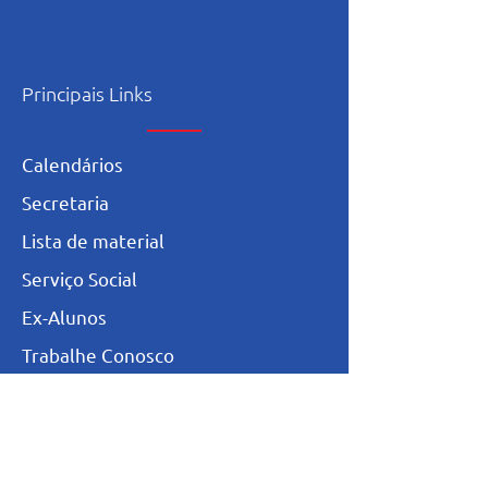
Principais Links
Calendários
Secretaria
L
ista de materia
l
Serviço Social
Ex-Alunos
Trabalhe Conosco
Igualdade Salarial
Política de Privacidade
Totvs - Portal do professor