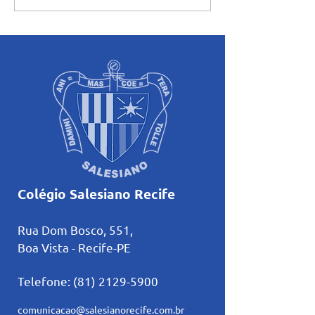
da Pastoral fortalece a
Mariano: Salesia
vivência da fé dos alunos
celebra a coroaç
do Salesiano Recife
Nossa Senhora c
tradição
Colégio Salesiano Recife
Rua Dom Bosco, 551,
Boa Vista - Recife-PE
Telefone:
(81) 2129-5900
comunicacao@salesianorecife.com.br