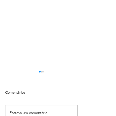
Comentários
Escreva um comentário
Família, escola e fé: Missa
Encerramento d