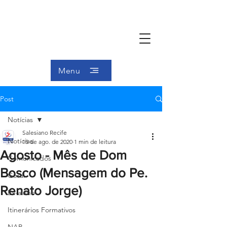
Menu
Post
Notícias
Salesiano Recife
Notícias
15 de ago. de 2020
1 min de leitura
Agosto - Mês de Dom
Comunicados
Bosco (Mensagem do Pe.
Geral
Renato Jorge)
Ex-aluno
Itinerários Formativos