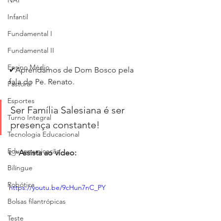
NAP
Infantil
Fundamental I
Fundamental II
Ensino Médio
✔
Aprendamos de Dom Bosco pela 
fala do Pe. Renato.
Pastoral
Esportes
Ser Família Salesiana é ser 
Turno Integral
presença constante!
Tecnologia Educacional
Educomunicação
👉
Assista ao vídeo:
Bilíngue
Robótica
https://youtu.be/9cHun7nC_PY
Bolsas filantrópicas
Teste