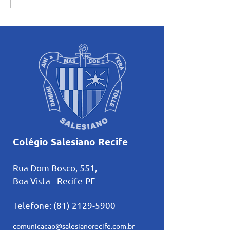
casa”: abertura e início das
a Pastoral convid
atividades pastorais
“lançar redes”,
voltadas ao mês mariano.
aproximando os 
santidade no cot
Colégio Salesiano Recife
Rua Dom Bosco, 551,
Boa Vista - Recife-PE
Telefone:
(81) 2129-5900
comunicacao@salesianorecife.com.br