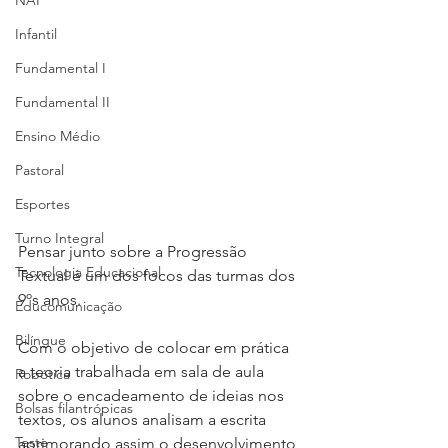
NAP
Infantil
Fundamental I
Fundamental II
Ensino Médio
Pastoral
Esportes
Turno Integral
Pensar junto sobre a Progressão 
Tecnologia Educacional
Textual é um dos focos das turmas dos 
9ºs anos.
Educomunicação
Bilíngue
Com o objetivo de colocar em prática 
a teoria trabalhada em sala de aula 
Robótica
sobre o encadeamento de ideias nos 
Bolsas filantrópicas
textos, os alunos analisam a escrita 
Teste
aprimorando assim o desenvolvimento 