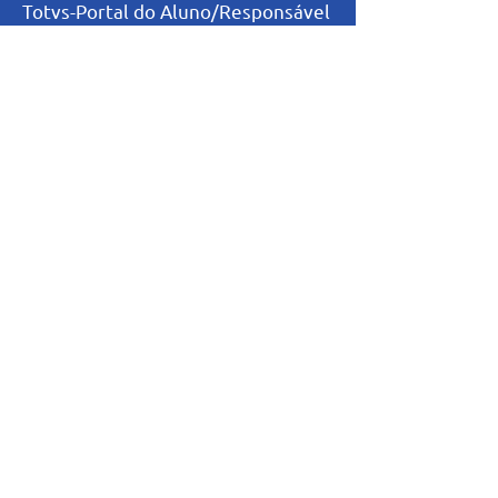
Totvs-Portal do Aluno/Responsável
Niveis de Ensino
Infantil
Fundamental I
Fundamental II
Ensino Médio