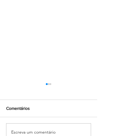
Comentários
Escreva um comentário
“Maria caminha nesta
Encontro de for