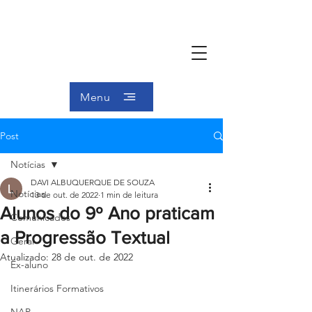
Menu
Post
Notícias
DAVI ALBUQUERQUE DE SOUZA
Notícias
13 de out. de 2022
1 min de leitura
Alunos do 9º Ano praticam
Comunicados
a Progressão Textual
Geral
Atualizado:
28 de out. de 2022
Ex-aluno
Itinerários Formativos