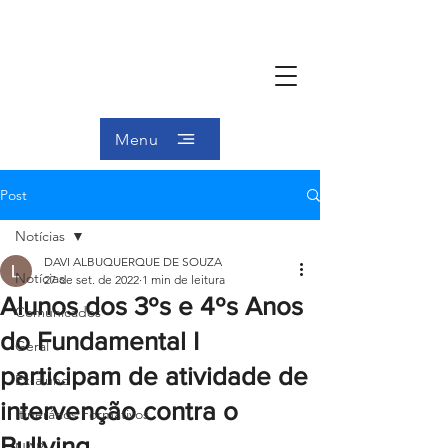
Menu
Post
Notícias
DAVI ALBUQUERQUE DE SOUZA
Notícias
27 de set. de 2022
1 min de leitura
Alunos dos 3ºs e 4ºs Anos
Comunicados
do Fundamental I
Geral
participam de atividade de
Ex-aluno
intervenção contra o
Itinerários Formativos
Bullying