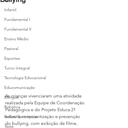
NAP
Infantil
Fundamental I
Fundamental II
Ensino Médio
Pastoral
Esportes
Turno Integral
Tecnologia Educacional
Educomunicação
As crianças vivenciaram uma atividade 
Bilíngue
realizada pela Equipe de Coordenaçāo 
Robótica
Pedagógica e do Projeto Educa 21 
sobre a conscientizaçāo e prevençāo 
Bolsas filantrópicas
do bullying, com exibição de filme, 
Teste