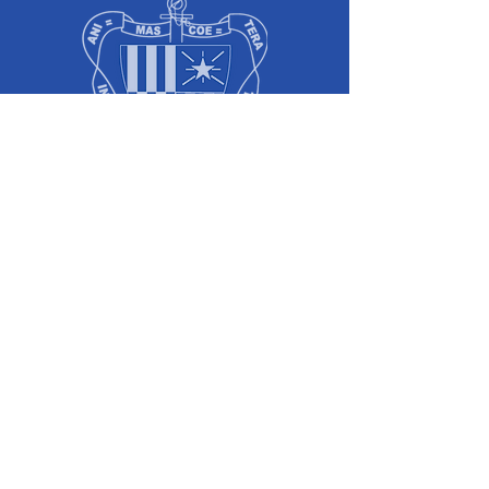
Colégio Salesiano Recife
Rua Dom Bosco, 551,
Boa Vista - Recife-PE
Telefone:
(81) 2129-5900
comunicacao@salesianorecife.com.br
Principais Links