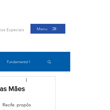
Menu
tos Especiais
Fundamental I
Educacional
das Mães
Recife propôs 