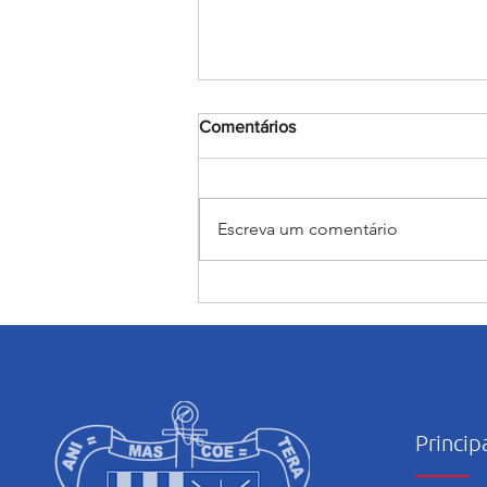
Comentários
Escreva um comentário
“Maria caminha nesta casa”:
abertura e início das
atividades pastorais voltadas
ao mês mariano.
Princip