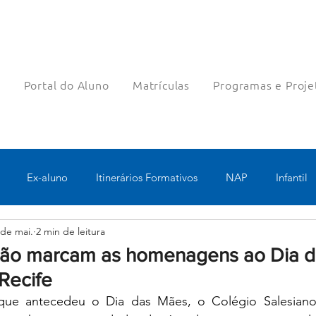
a
Portal do Aluno
Matrículas
Programas e Proje
Ex-aluno
Itinerários Formativos
NAP
Infantil
 de mai.
2 min de leitura
o
Pastoral
Esportes
Turno Integral
Tecnologia 
ão marcam as homenagens ao Dia 
Recife
Robótica
Bolsas filantrópicas
Teste
Pedagógico
ue antecedeu o Dia das Mães, o Colégio Salesiano 