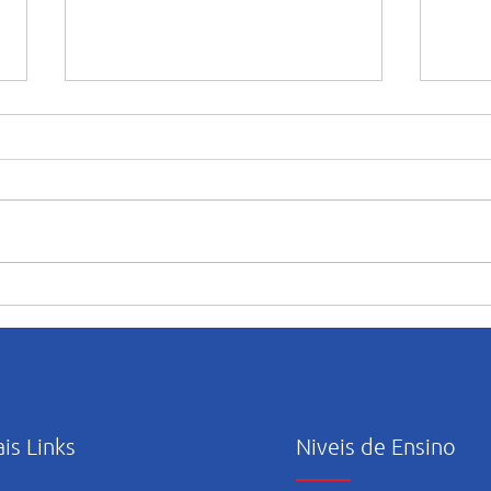
Crianças da educação infantil
Pequ
conhecem de pertinho o
brilh
trabalho de preservação das
Educ
tartarugas marinhas
come
do Li
ais Links
Niveis de Ensino