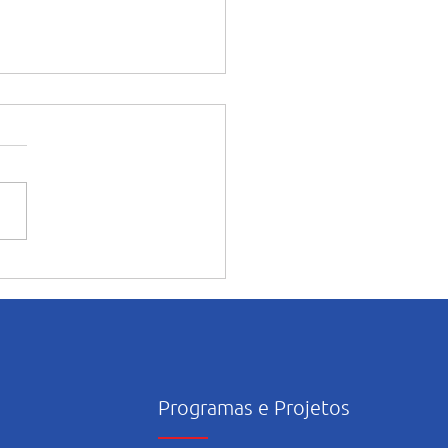
enos protagonistas que
am em sarau literário na
ação Infantil em
moração ao Dia Mundial
vro
Programas e Projetos