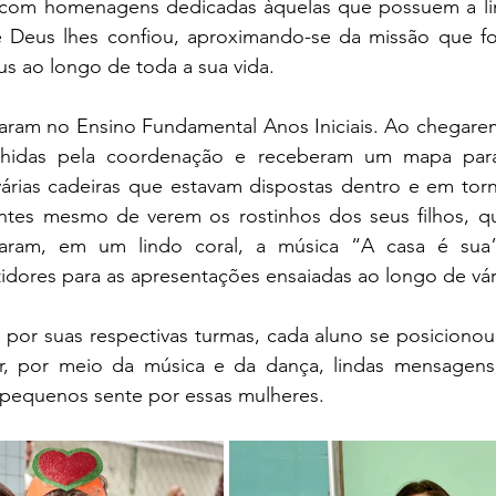
com homenagens dedicadas àquelas que possuem a lin
 Deus lhes confiou, aproximando-se da missão que foi
sus ao longo de toda a sua vida.
aram no Ensino Fundamental Anos Iniciais. Ao chegarem 
hidas pela coordenação e receberam um mapa para l
árias cadeiras que estavam dispostas dentro e em torn
es mesmo de verem os rostinhos dos seus filhos, qu
taram, em um lindo coral, a música “A casa é sua”
idores para as apresentações ensaiadas ao longo de vá
or suas respectivas turmas, cada aluno se posicionou à
r, por meio da música e da dança, lindas mensagens
pequenos sente por essas mulheres.