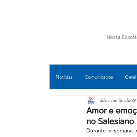
Nossa Escol
Notícias
Comunicados
Geral
Salesiano Recife
29
Fundamental II
Ensino Médi
Amor e emoç
no Salesiano 
Educomunicação
Bilíngue
Durante a semana q