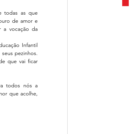
 todas as que 
puro de amor e 
r a vocação da 
cação Infantil 
 seus pezinhos. 
 que vai ficar 
a todos nós a 
or que acolhe, 