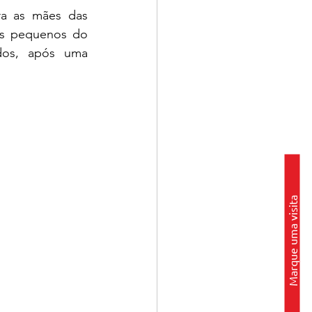
a as mães das 
os pequenos do 
dos, após uma 
Marque uma visita