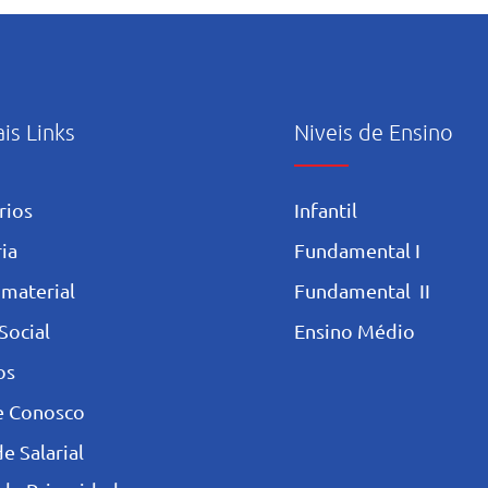
homenagens ao Dia das Mães
abert
no Salesiano Recife
ativi
ao m
ais Links
Niveis de Ensino
rios
Infantil
ia
Fundamental I
 materia
l
Fundamental II
Social
Ensino Médio
os
e Conosco
e Salarial