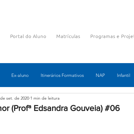
a
Portal do Aluno
Matrículas
Programas e Proje
Ex-aluno
Itinerários Formativos
NAP
Infantil
 de set. de 2020
1 min de leitura
o
Pastoral
Esportes
Turno Integral
Tecnologia 
or (Profª Edsandra Gouveia) #06
Robótica
Bolsas filantrópicas
Teste
Pedagógico