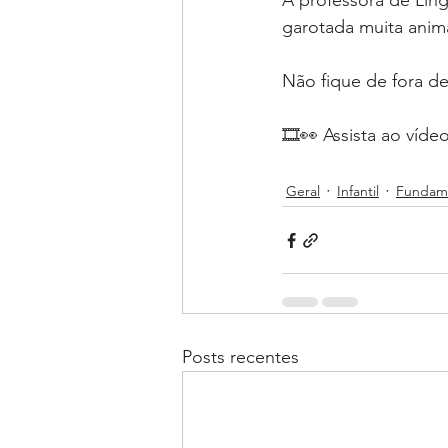
A professora de Ling
garotada muita anima
Não fique de fora de
🎞👀 Assista ao víd
Geral
Infantil
Fundame
Posts recentes