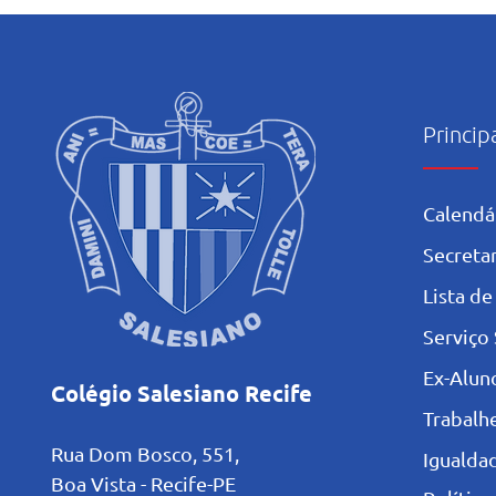
Mariano: Salesiano Recife
celebra a coroação de Nossa
Senhora com fé e tradição
Princip
Calendá
Secretar
L
ista de
Serviço 
Ex-Alun
Colégio Salesiano Recife
Trabalh
Rua Dom Bosco, 551,
Igualdad
Boa Vista - Recife-PE