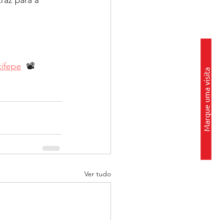
raz para a 
ifepe
  📽⁣
Marque uma visita
Ver tudo