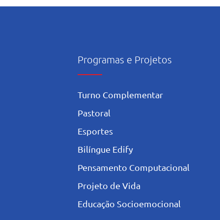
ura e início das
dades pastorais voltadas
ês mariano.
Programas e Projetos
Turno Complementar
Pastoral
Esportes
Bilíngue Edify
Pensamento Computacional
Projeto de Vida
Educação Socioemocional