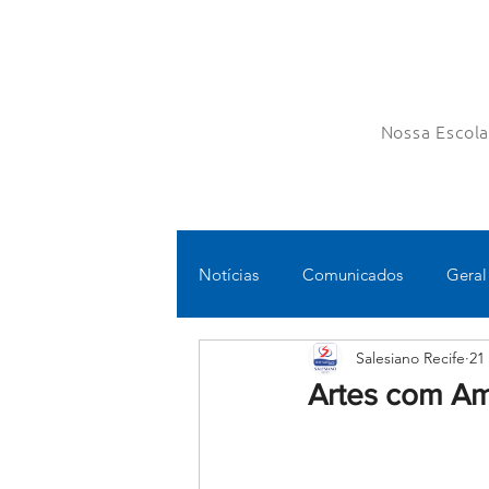
Nossa Escol
Notícias
Comunicados
Geral
Salesiano Recife
21
Fundamental II
Ensino Médi
Artes com Am
Educomunicação
Bilíngue