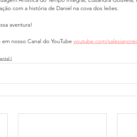
uagem Artística do Tempo Integral, Edsandra Gouveia, t
ção com a história de Daniel na cova dos leões.
ssa aventura!
eo em nosso Canal do YouTube 
youtube.com/salesianorec
ntal I