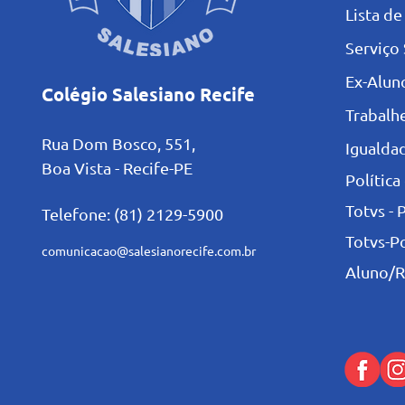
L
ista de
Serviço 
Ex-Alun
Colégio Salesiano Recife
Trabalh
Rua Dom Bosco, 551,
Igualdad
Boa Vista - Recife-PE
Política
Totvs - 
Telefone: (81) 2129-5900
Totvs-P
comunicacao@salesianorecife.com.br
Aluno/R