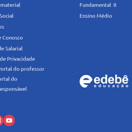
 materia
l
Fundamental II
Social
Ensino Médio
os
e Conosco
e Salarial
 de Privacidade
Portal do professor
ortal do
esponsável