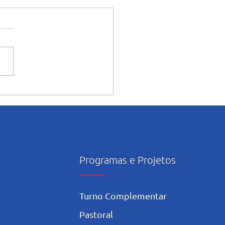
ia caminha nesta casa”:
ura e início das
dades pastorais voltadas
ês mariano.
Programas e Projetos
Turno Complementar
Pastoral