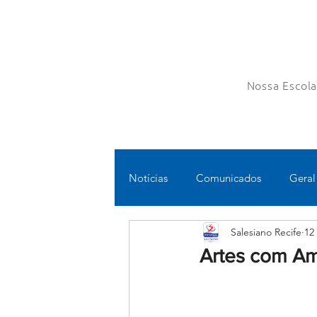
Nossa Escol
Notícias
Comunicados
Geral
Salesiano Recife
12
Fundamental II
Ensino Médi
Artes com Am
Educomunicação
Bilíngue