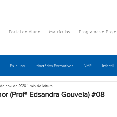
a
Portal do Aluno
Matrículas
Programas e Proje
Ex-aluno
Itinerários Formativos
NAP
Infantil
 de nov. de 2020
1 min de leitura
o
Pastoral
Esportes
Turno Integral
Tecnologia 
or (Profª Edsandra Gouveia) #08
Robótica
Bolsas filantrópicas
Teste
Pedagógico