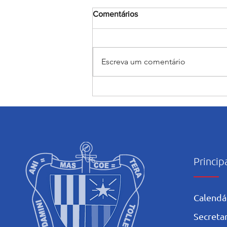
Comentários
Escreva um comentário
Encerramento do mês
Mariano: Salesiano Recife
celebra a coroação de Nossa
Senhora com fé e tradição
Princip
Calendá
Secretar