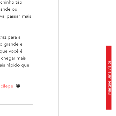
ichinho tão 
rande ou 
ai passar, mais 
raz para a 
ão grande e 
que você é 
 chegar mais 
Marque uma visita
ais rápido que 
cifepe
  📽⁣⁣⁣