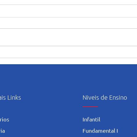
Amor e emoção marcam as
“Mar
homenagens ao Dia das Mães
abert
no Salesiano Recife
ativi
ao m
ais Links
Niveis de Ensino
rios
Infantil
ia
Fundamental I