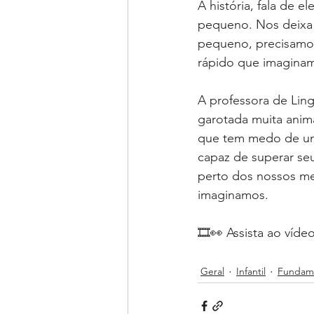
A história, fala de 
pequeno. Nos deixa 
pequeno, precisamos 
rápido que imagina
A professora de Ling
garotada muita anim
que tem medo de um 
capaz de superar se
perto dos nossos med
imaginamos.
🎞👀 Assista ao víde
Geral
Infantil
Fundame