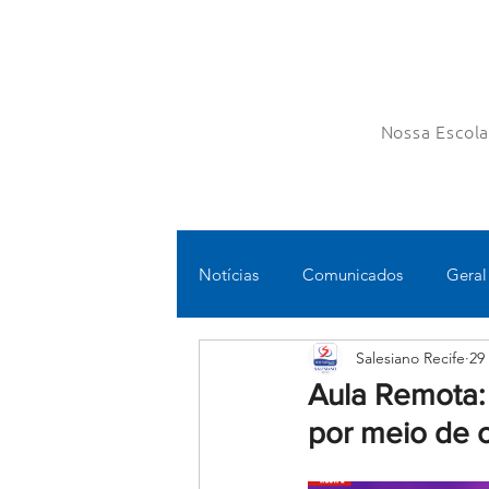
Nossa Escol
Notícias
Comunicados
Geral
Salesiano Recife
29
Fundamental II
Ensino Médi
Aula Remota: E
por meio de c
Educomunicação
Bilíngue