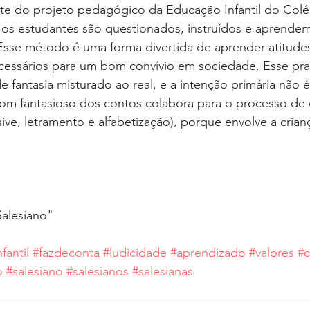
te do projeto pedagógico da Educação Infantil do Colé
 os estudantes são questionados, instruídos e aprendem
Esse método é uma forma divertida de aprender atitudes
essários para um bom convívio em sociedade. Esse pra
fantasia misturado ao real, e a intenção primária não é
e tom fantasioso dos contos colabora para o processo de 
ive, letramento e alfabetização), porque envolve a cri
⁣
lesiano"⁣
fantil
#fazdeconta
#ludicidade
#aprendizado
#valores
#
o
#salesiano
#salesianos
#salesianas