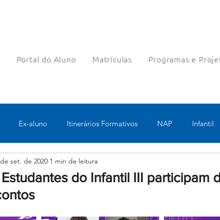
a
Portal do Aluno
Matrículas
Programas e Proje
Ex-aluno
Itinerários Formativos
NAP
Infantil
 de set. de 2020
1 min de leitura
o
Pastoral
Esportes
Turno Integral
Tecnologia 
studantes do Infantil III participam 
ontos⁣
Robótica
Bolsas filantrópicas
Teste
Pedagógico