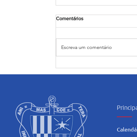
Comentários
Escreva um comentário
Encerramento do mês
Mariano: Salesiano Recife
celebra a coroação de Nossa
Senhora com fé e tradição
Princip
Calendá