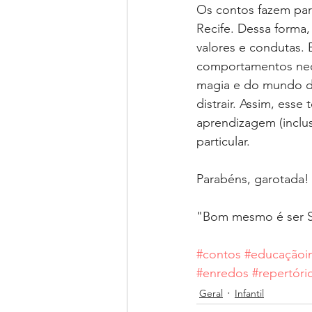
Os contos fazem par
Recife. Dessa forma,
valores e condutas. 
comportamentos nec
magia e do mundo de 
distrair. Assim, ess
aprendizagem (inclus
particular.⁣
Parabéns, garotada! 
"Bom mesmo é ser Sa
#contos
#educaçãoin
#enredos
#repertóri
Geral
Infantil