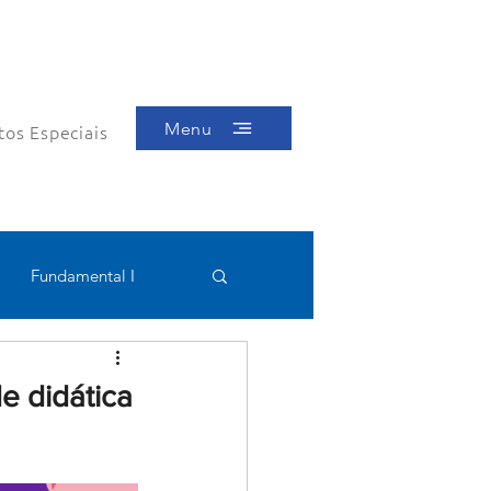
Menu
tos Especiais
Fundamental I
Educacional
de didática