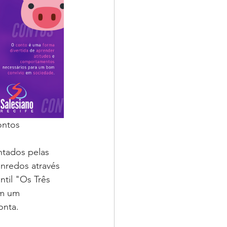
ntos⁣
ntados pelas 
nredos através 
ntil "Os Três 
em um 
nta.⁣