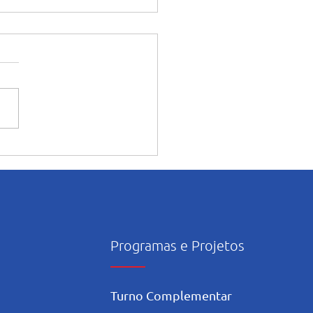
ia caminha nesta casa”:
ura e início das
dades pastorais voltadas
ês mariano.
Programas e Projetos
Turno Complementar