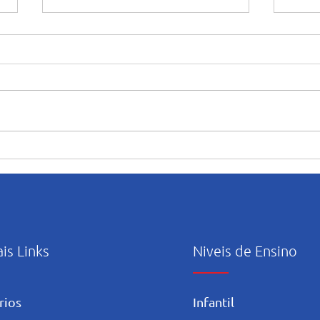
Amor e emoção marcam as
“Mar
homenagens ao Dia das Mães
abert
no Salesiano Recife
ativi
ao m
ais Links
Niveis de Ensino
rios
Infantil