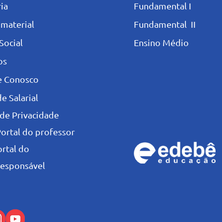
ia
Fundamental I
 materia
l
Fundamental II
Social
Ensino Médio
os
e Conosco
e Salarial
 de Privacidade
Portal do professor
ortal do
esponsável