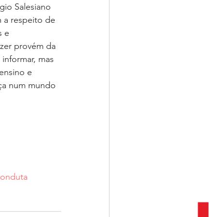
gio Salesiano 
 a respeito de 
 e 
zer provém da 
 informar, mas 
ensino e 
ança num mundo 
conduta