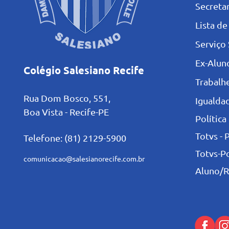
Secretar
L
ista de
Serviço 
Ex-Alun
Colégio Salesiano Recife
Trabalh
Rua Dom Bosco, 551,
Igualdad
Boa Vista - Recife-PE
Política
Totvs - 
Telefone: (81) 2129-5900
Totvs-P
comunicacao@salesianorecife.com.br
Aluno/R