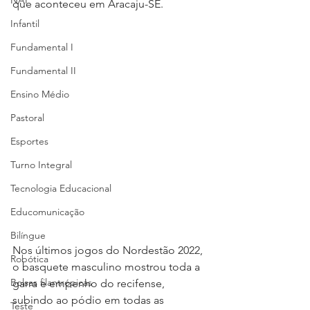
NAP
que aconteceu em Aracaju-SE.
Infantil
Fundamental I
Fundamental II
Ensino Médio
Pastoral
Esportes
Turno Integral
Tecnologia Educacional
Educomunicação
Bilíngue
Nos últimos jogos do Nordestão 2022, 
Robótica
o basquete masculino mostrou toda a 
Bolsas filantrópicas
garra e empenho do recifense, 
subindo ao pódio em todas as 
Teste