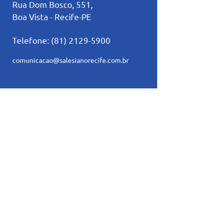
Rua Dom Bosco, 551,
Boa Vista - Recife-PE
Telefone:
(81) 2129-5900
comunicacao@salesianorecife.com.br
Principais Links
Calendários
Secretaria
L
ista de materia
l
Serviço Social
Ex-Alunos