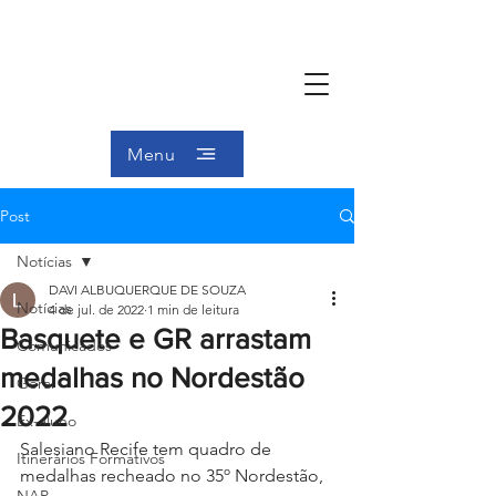
Menu
Post
Notícias
DAVI ALBUQUERQUE DE SOUZA
Notícias
4 de jul. de 2022
1 min de leitura
Basquete e GR arrastam
Comunicados
medalhas no Nordestão
Geral
2022
Ex-aluno
Salesiano Recife tem quadro de 
Itinerários Formativos
medalhas recheado no 35º Nordestão, 