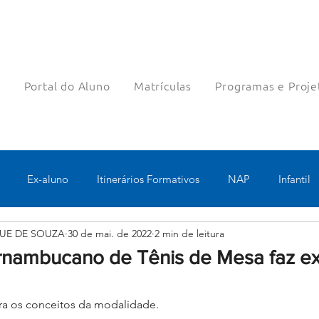
a
Portal do Aluno
Matrículas
Programas e Proje
Ex-aluno
Itinerários Formativos
NAP
Infantil
UE DE SOUZA
30 de mai. de 2022
2 min de leitura
o
Pastoral
Esportes
Turno Integral
Tecnologia 
ambucano de Tênis de Mesa faz ex
Robótica
Bolsas filantrópicas
Teste
Pedagógico
ra os conceitos da modalidade.