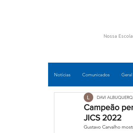
Nossa Escol
Notícias
Comunicados
Geral
DAVI ALBUQUERQ
Fundamental II
Ensino Médi
Campeão pern
JICS 2022
Educomunicação
Bilíngue
Gustavo Carvalho most