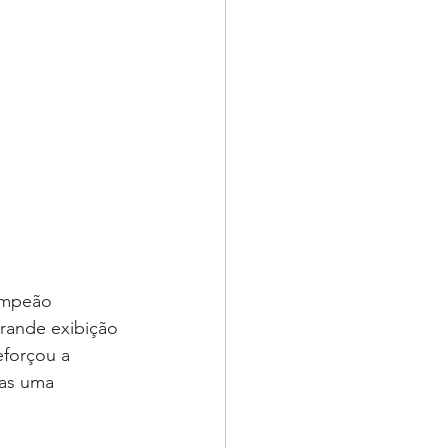
ampeão 
rande exibição 
forçou a 
as uma 