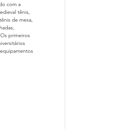
rdo com a 
dieval tênis, 
tênis de mesa, 
hadas, 
 Os primeiros 
versitários 
m equipamentos 