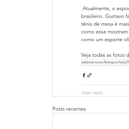
 Atualmente, o esporte em questão está lutando por espaço e visibilidade no cenário 
brasileiro. Gustavo
tênis de mesa é mai
como esse mostram a
como um esporte olím
Veja todas as fotos
salesianorecife
esportes
JI
Posts recentes