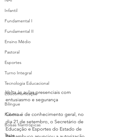
NAP
Infantil
Fundamental I
Fundamental II
Ensino Médio
Pastoral
Esportes
Turno Integral
Tecnologia Educacional
Volta às aulas presenciais com 
Educomunicação
entusiasmo e segurança
Bilíngue
Como é de conhecimento geral, no 
Robótica
dia 21 de setembro, o Secretário de 
Bolsas filantrópicas
Educação e Esportes do Estado de 
Teste
Pernambuco anunciou a autorização 