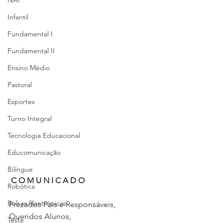
NAP
Infantil
Fundamental I
Fundamental II
Ensino Médio
Pastoral
Esportes
Turno Integral
Tecnologia Educacional
Educomunicação
Bilíngue
C O M U N I C A D O
Robótica
Bolsas filantrópicas
Prezados Pais e Responsáveis,
Queridos Alunos,
Teste