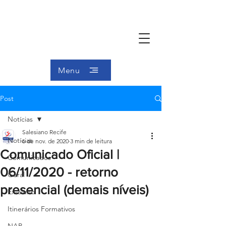
Menu
Post
Notícias
Salesiano Recife
Notícias
6 de nov. de 2020
3 min de leitura
Comunicado Oficial |
Comunicados
06/11/2020 - retorno
Geral
presencial (demais níveis)
Ex-aluno
Itinerários Formativos