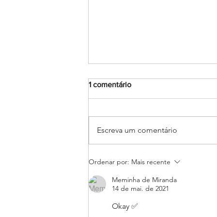
1 comentário
Escreva um comentário
Judô rumo ao JEBs e aos
Ordenar por:
Mais recente
Jogos da Juventude: Alunas
do Salesiano Recife estão
Meminha de Miranda
classificadas para etapas
14 de mai. de 2021
nacionais
Okay ✅ 