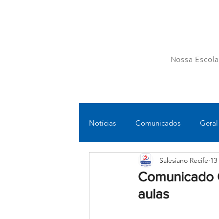
Nossa Escol
Notícias
Comunicados
Geral
Salesiano Recife
13
Fundamental II
Ensino Médi
Comunicado O
aulas
Educomunicação
Bilíngue