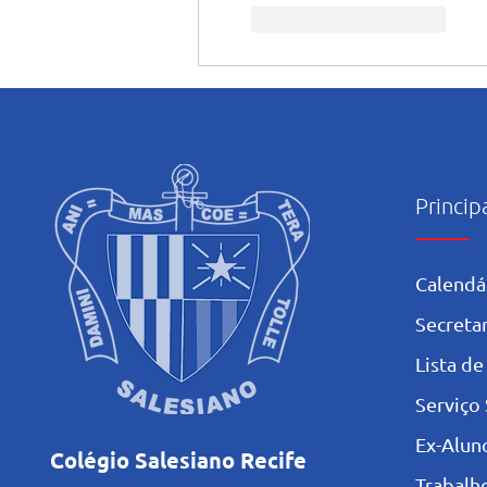
Curtir
Responder
Princip
Calendá
Secretar
L
ista de
Serviço 
Ex-Alun
Colégio Salesiano Recife
Trabalh