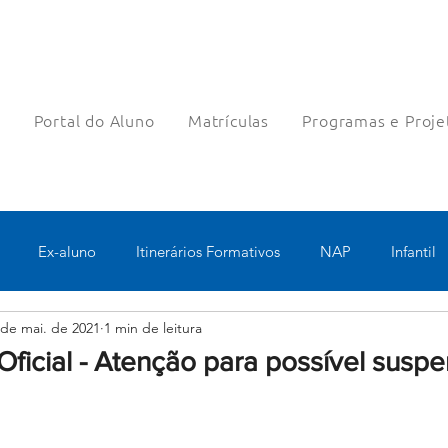
a
Portal do Aluno
Matrículas
Programas e Proje
Ex-aluno
Itinerários Formativos
NAP
Infantil
 de mai. de 2021
1 min de leitura
o
Pastoral
Esportes
Turno Integral
Tecnologia 
ficial - Atenção para possível susp
Robótica
Bolsas filantrópicas
Teste
Pedagógico