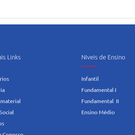
ais Links
Niveis de Ensino
rios
Infantil
ia
Fundamental I
 materia
l
Fundamental II
Social
Ensino Médio
os
e Conosco