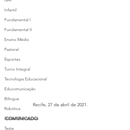
NAP
Infantil
Fundamental I
Fundamental II
Ensino Médio
Pastoral
Esportes
Turno Integral
Tecnologia Educacional
Educomunicação
Bilíngue
Recife, 27 de abril de 2021.
Robótica
Bolsas filantrópicas
COMUNICADO
Teste