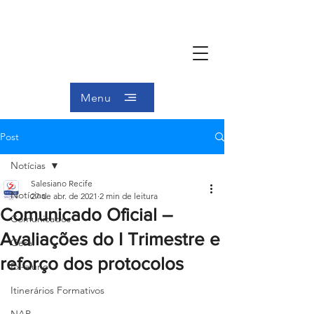
Menu
Post
Notícias
Salesiano Recife
Notícias
27 de abr. de 2021
2 min de leitura
Comunicado Oficial –
Comunicados
Avaliações do I Trimestre e
Geral
reforço dos protocolos
Ex-aluno
Itinerários Formativos