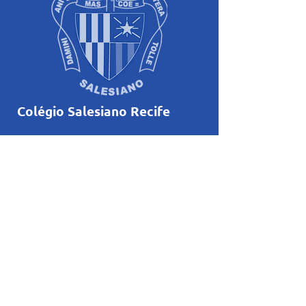
Colégio Salesiano Recife
Rua Dom Bosco, 551,
Boa Vista - Recife-PE
Telefone:
(81) 2129-5900
comunicacao@salesianorecife.com.br
Principais Links