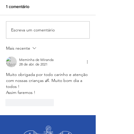
1 comentário
Escreva um comentário
Formando grandes atletas:
Alunos dos 8ºs a
Aluno do Salesiano Recife
transformam per
inicia uma nova trajetória
em arte para a M
no basquete no Rio de
Cultural 2026
Mais recente
Janeiro
Meminha de Miranda
28 de abr. de 2021
Muito obrigada por todo carinho e atenção 
com nossas crianças 👶. Muito bom dia a 
todos !
Assim faremos !
Curtir
Responder