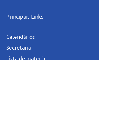
Principais Links
Calendários
Secretaria
L
ista de materia
l
Serviço Social
Ex-Alunos
Trabalhe Conosco
Igualdade Salarial
Política de Privacidade
Totvs - Portal do professor
Totvs-Portal do Aluno/Responsável