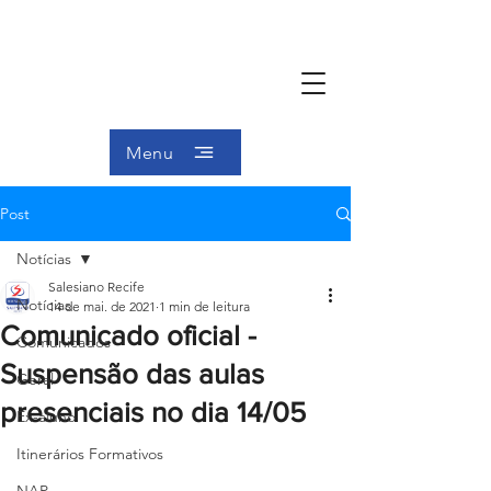
Menu
Post
Notícias
Salesiano Recife
Notícias
14 de mai. de 2021
1 min de leitura
Comunicado oficial -
Comunicados
Suspensão das aulas
Geral
presenciais no dia 14/05
Ex-aluno
Itinerários Formativos