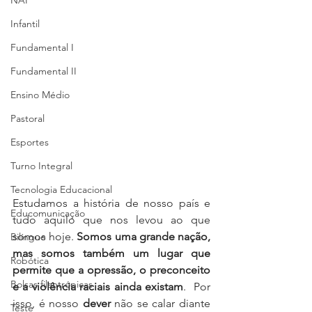
NAP
Infantil
Fundamental I
Fundamental II
Ensino Médio
Pastoral
Esportes
Turno Integral
Tecnologia Educacional
Estudamos a história de nosso país e 
Educomunicação
tudo aquilo que nos levou ao que 
somos hoje. 
Somos uma grande nação, 
Bilíngue
mas somos também um lugar que 
Robótica
permite que a opressão, o preconceito 
Bolsas filantrópicas
e a violência raciais ainda existam
.  Por 
isso, é nosso 
dever 
não se calar diante 
Teste