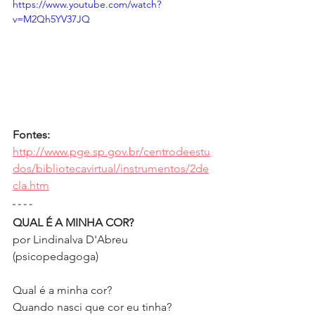
https://www.youtube.com/watch?
v=M2Qh5YV37JQ
Fontes:
http://www.pge.sp.gov.br/centrodeestu
dos/bibliotecavirtual/instrumentos/2de
cla.htm
QUAL É A MINHA COR?
por Lindinalva D'Abreu 
(psicopedagoga)
Qual é a minha cor?
Quando nasci que cor eu tinha?