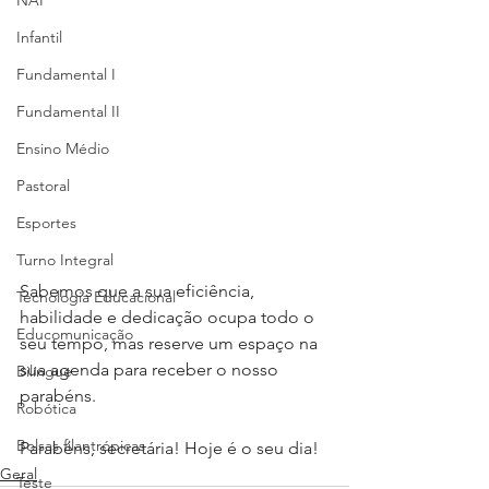
NAP
Infantil
Fundamental I
Fundamental II
Ensino Médio
Pastoral
Esportes
Turno Integral
Sabemos que a sua eficiência, 
Tecnologia Educacional
habilidade e dedicação ocupa todo o 
Educomunicação
seu tempo, mas reserve um espaço na 
sua agenda para receber o nosso 
Bilíngue
parabéns.⁣
Robótica
Bolsas filantrópicas
Parabéns, secretária! Hoje é o seu dia! 
Geral
Teste