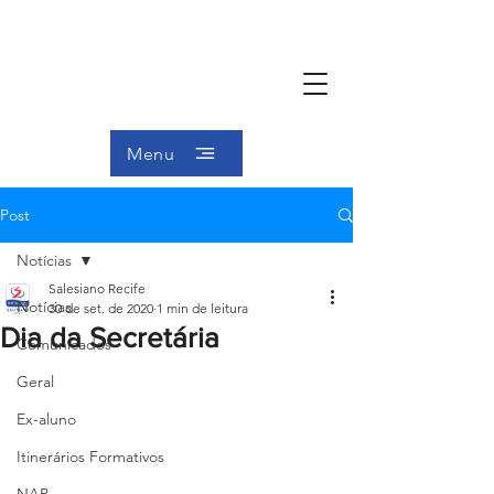
Menu
Post
Notícias
Salesiano Recife
Notícias
30 de set. de 2020
1 min de leitura
Dia da Secretária
Comunicados
Geral
Ex-aluno
Itinerários Formativos