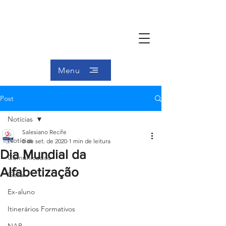
Menu
Post
Notícias
Salesiano Recife
Notícias
8 de set. de 2020
1 min de leitura
Dia Mundial da
Comunicados
Alfabetização
Geral
Ex-aluno
Itinerários Formativos