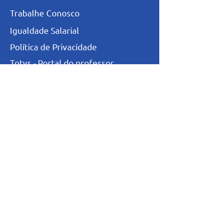
Trabalhe Conosco
Igualdade Salarial
Política de Privacidade
Totvs - Portal do professor
Totvs-Portal do Aluno/Responsável
Niveis de Ensino
Infantil
Fundamental I