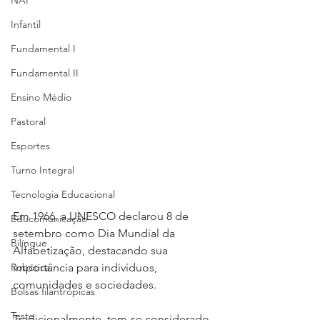
NAP
Infantil
Fundamental I
Fundamental II
Ensino Médio
Pastoral
Esportes
Turno Integral
Tecnologia Educacional
Em 1966, a UNESCO declarou 8 de 
Educomunicação
setembro como Dia Mundial da 
Bilíngue
Alfabetização, destacando sua 
Robótica
importância para indivíduos, 
comunidades e sociedades.⁣
Bolsas filantrópicas
Teste
Tradicionalmente, tem-se considerado 