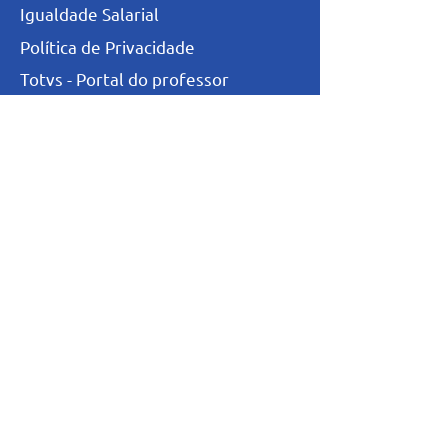
Igualdade Salarial
Política de Privacidade
Totvs - Portal do professor
Totvs-Portal do Aluno/Responsável
Niveis de Ensino
Infantil
Fundamental I
Fundamental II