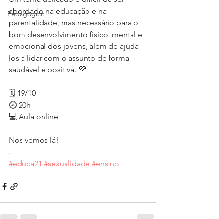
abordado na educação e na 
Pedagógico
parentalidade, mas necessário para o 
bom desenvolvimento físico, mental e 
emocional dos jovens, além de ajudá-
los a lidar com o assunto de forma 
saudável e positiva. 💜
🗓 19/10
🕗 20h
💻 Aula online 
Nos vemos lá!
.
#educa21
#sexualidade
#ensino