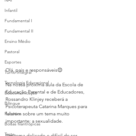
NAP
Infantil
Fundamental I
Fundamental II
Ensino Médio
Pastoral
Esportes
Olá, pais e responsáveis😊
Turno Integral
Tecnologia Educacional
Na nossa próxima aula da Escola de 
Educação Parental e de Educadores, 
Educomunicação
Rossandro Klinjey receberá a 
Bilíngue
Psicoterapeuta Catarina Marques para 
Robótica
falarem sobre um tema muito 
importante: a sexualidade. 
Bolsas filantrópicas
Teste
Um tema delicado e difícil de ser 