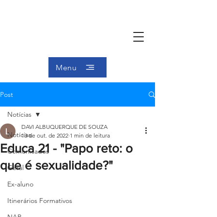
Menu
Post
Notícias
DAVI ALBUQUERQUE DE SOUZA
Notícias
13 de out. de 2022
1 min de leitura
Educa 21 - "Papo reto: o
Comunicados
que é sexualidade?"
Geral
Ex-aluno
Itinerários Formativos